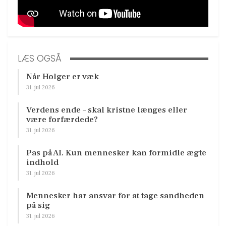
LÆS OGSÅ
Når Holger er væk
31. jul 2026
Verdens ende – skal kristne længes eller
være forfærdede?
31. jul 2026
Pas på AI. Kun mennesker kan formidle ægte
indhold
31. jul 2026
Mennesker har ansvar for at tage sandheden
på sig
31. jul 2026