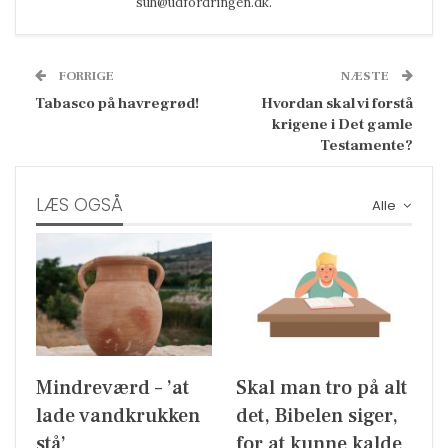
suh@udfordringen.dk.
FORRIGE
NÆSTE
Tabasco på havregrød!
Hvordan skal vi forstå
krigene i Det gamle
Testamente?
LÆS OGSÅ
Alle
Mindreværd – ’at
Skal man tro på alt
lade vandkrukken
det, Bibelen siger,
stå’
for at kunne kalde