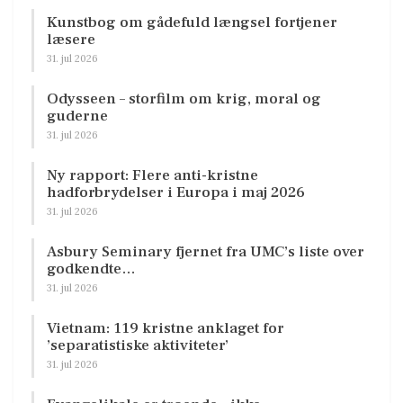
Kunstbog om gådefuld længsel fortjener
læsere
31. jul 2026
Odysseen – storfilm om krig, moral og
guderne
31. jul 2026
Ny rapport: Flere anti-kristne
hadforbrydelser i Europa i maj 2026
31. jul 2026
Asbury Seminary fjernet fra UMC’s liste over
godkendte…
31. jul 2026
Vietnam: 119 kristne anklaget for
’separatistiske aktiviteter’
31. jul 2026