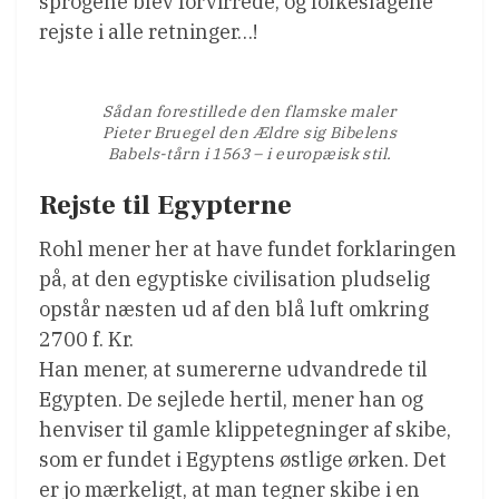
sprogene blev forvirrede, og folkeslagene
rejste i alle retninger…!
Sådan forestillede den flamske maler
Pieter Bruegel den Ældre sig Bibelens
Babels-tårn i 1563 – i europæisk stil.
Rejste til Egypterne
Rohl mener her at have fundet forklaringen
på, at den egyptiske civilisation pludselig
opstår næsten ud af den blå luft omkring
2700 f. Kr.
Han mener, at sumererne udvandrede til
Egypten. De sejlede hertil, mener han og
henviser til gamle klippetegninger af skibe,
som er fundet i Egyptens østlige ørken. Det
er jo mærkeligt, at man tegner skibe i en