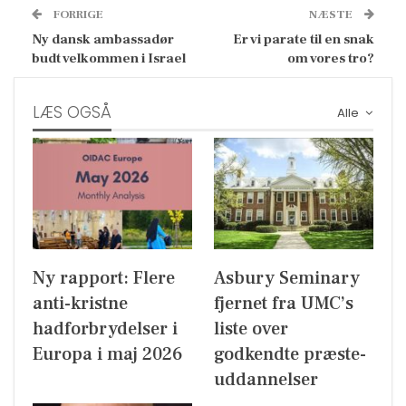
FORRIGE
NÆSTE
Ny dansk ambassadør
Er vi parate til en snak
budt velkommen i Israel
om vores tro?
LÆS OGSÅ
Alle
Ny rapport: Flere
Asbury Seminary
anti-kristne
fjernet fra UMC’s
hadforbrydelser i
liste over
Europa i maj 2026
godkendte præste-
uddannelser