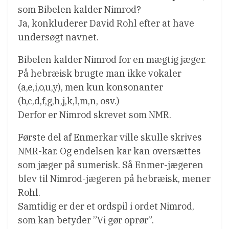
som Bibelen kalder Nimrod?
Ja, konkluderer David Rohl efter at have
undersøgt navnet.
Bibelen kalder Nimrod for en mægtig jæger.
På hebræisk brugte man ikke vokaler
(a,e,i,o,u,y), men kun konsonanter
(b,c,d,f,g,h,j,k,l,m,n, osv.)
Derfor er Nimrod skrevet som NMR.
Første del af Enmerkar ville skulle skrives
NMR-kar. Og endelsen kar kan oversættes
som jæger på sumerisk. Så Enmer-jægeren
blev til Nimrod-jægeren på hebræisk, mener
Rohl.
Samtidig er der et ordspil i ordet Nimrod,
som kan betyder ”Vi gør oprør”.