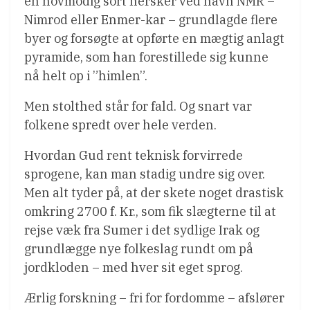
en hovmodig sort hersker ved navn NMR –
Nimrod eller Enmer-kar – grundlagde flere
byer og forsøgte at opførte en mægtig anlagt
pyramide, som han forestillede sig kunne
nå helt op i ”himlen”.
Men stolthed står for fald. Og snart var
folkene spredt over hele verden.
Hvordan Gud rent teknisk forvirrede
sprogene, kan man stadig undre sig over.
Men alt tyder på, at der skete noget drastisk
omkring 2700 f. Kr., som fik slægterne til at
rejse væk fra Sumer i det sydlige Irak og
grundlægge nye folkeslag rundt om på
jordkloden – med hver sit eget sprog.
Ærlig forskning – fri for fordomme – afslører