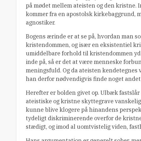
på mødet mellem ateisten og den kristne. I
kommer fra en apostolsk kirkebaggrund, me
agnostiker.
Bogens ærinde er at se på, hvordan man 
kristendommen, og især en eksistentiel kri
umiddelbare forhold til kristendommen yde
inde på, så er det at være menneske forbu
meningsfuld. Og da ateisten kendetegnes ve
han derfor nødvendigvis finde noget ande
Herefter er bolden givet op. Ulbæk fastslå
ateistiske og kristne skyttegrave vanskeli
kunne blive klogere på hinandens perspek
tydeligt diskriminerende overfor de kristne
stædigt, og imod al uomtvistelig viden, fas
Hans argumentation er generelt sober, men 