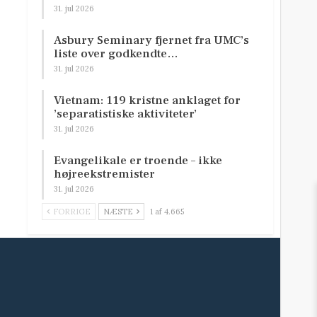
31. jul 2026
Asbury Seminary fjernet fra UMC’s
liste over godkendte…
31. jul 2026
Vietnam: 119 kristne anklaget for
’separatistiske aktiviteter’
31. jul 2026
Evangelikale er troende – ikke
højreekstremister
31. jul 2026
FORRIGE
NÆSTE
1 af 4.665