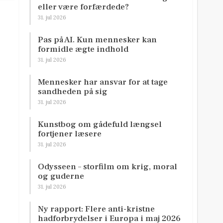
eller være forfærdede?
31. jul 2026
Pas på AI. Kun mennesker kan
formidle ægte indhold
31. jul 2026
Mennesker har ansvar for at tage
sandheden på sig
31. jul 2026
Kunstbog om gådefuld længsel
fortjener læsere
31. jul 2026
Odysseen – storfilm om krig, moral
og guderne
31. jul 2026
Ny rapport: Flere anti-kristne
hadforbrydelser i Europa i maj 2026