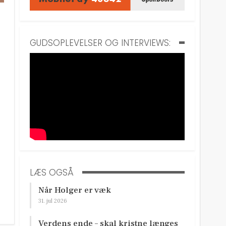
GUDSOPLEVELSER OG INTERVIEWS:
LÆS OGSÅ
Når Holger er væk
31. jul 2026
Verdens ende – skal kristne længes