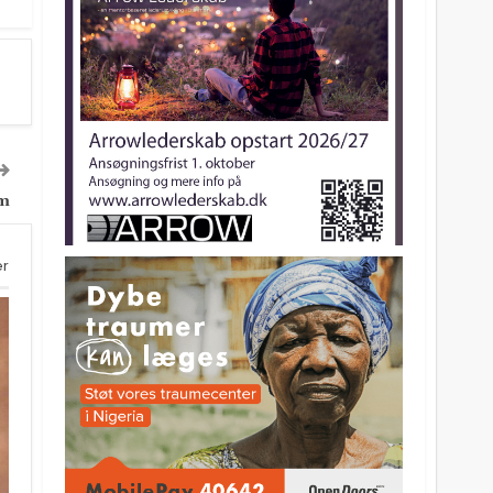
lm
er