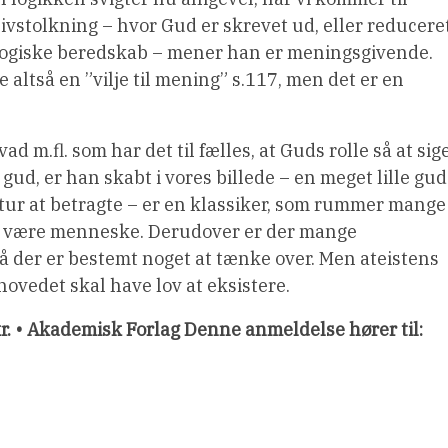
livstolkning – hvor Gud er skrevet ud, eller reducere
ykologiske beredskab – mener han er meningsgivende.
 altså en ”vilje til mening” s.117, men det er en
d m.fl. som har det til fælles, at Guds rolle så at sig
 gud, er han skabt i vores billede – en meget lille gud
tur at betragte – er en klassiker, som rummer mange
at være menneske. Derudover er der mange
så der er bestemt noget at tænke over. Men ateistens
hovedet skal have lov at eksistere.
 kr. • Akademisk Forlag Denne anmeldelse hører til: