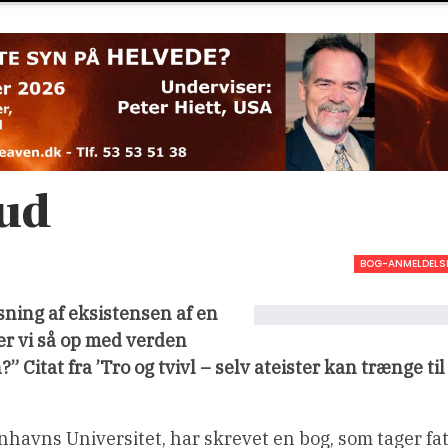
gud
BOG-ANMELDELS
sning af eksistensen af en
er vi så op med verden
n?”
Citat fra ’Tro og tvivl – selv ateister kan trænge til
nhavns Universitet, har skrevet en bog, som tager fa