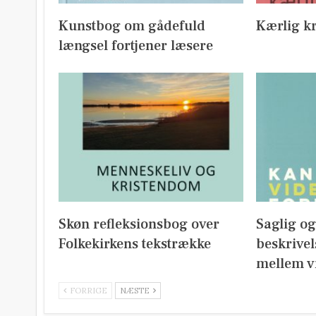
Kunstbog om gådefuld
Kærlig kr
længsel fortjener læsere
Skøn refleksionsbog over
Saglig o
Folkekirkens tekstrække
beskrivel
mellem v
FORRIGE
NÆSTE