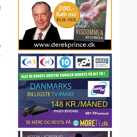
t
e
.