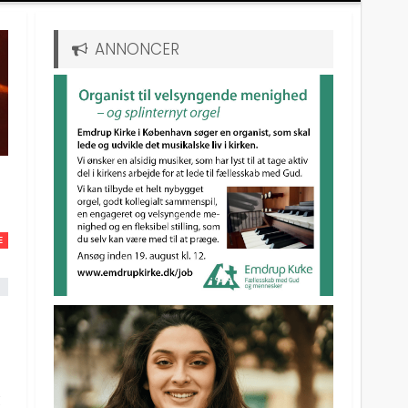
ANNONCER
E
t