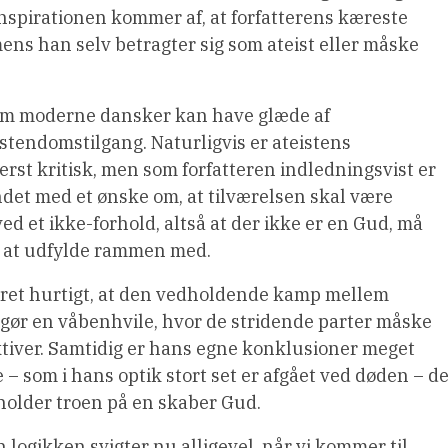
nspirationen kommer af, at forfatterens kæreste
ns han selv betragter sig som ateist eller måske
som moderne dansker kan have glæde af
stendomstilgang. Naturligvis er ateistens
rst kritisk, men som forfatteren indledningsvist er
ndet med et ønske om, at tilværelsen skal være
d et ikke-forhold, altså at der ikke er en Gud, må
t at udfylde rammen med.
r ret hurtigt, at den vedholdende kamp mellem
ggør en våbenhvile, hvor de stridende parter måske
tiver. Samtidig er hans egne konklusioner meget
 – som i hans optik stort set er afgået ved døden – d
tholder troen på en skaber Gud.
logikken svigter nu alligevel, når vi kommer til