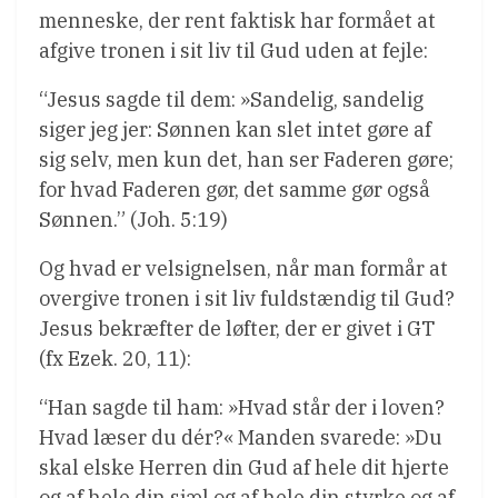
menneske, der rent faktisk har formået at
afgive tronen i sit liv til Gud uden at fejle:
“Jesus sagde til dem: »Sandelig, sandelig
siger jeg jer: Sønnen kan slet intet gøre af
sig selv, men kun det, han ser Faderen gøre;
for hvad Faderen gør, det samme gør også
Sønnen.” (Joh. 5:19)
Og hvad er velsignelsen, når man formår at
overgive tronen i sit liv fuldstændig til Gud?
Jesus bekræfter de løfter, der er givet i GT
(fx Ezek. 20, 11):
“Han sagde til ham: »Hvad står der i loven?
Hvad læser du dér?« Manden svarede: »Du
skal elske Herren din Gud af hele dit hjerte
og af hele din sjæl og af hele din styrke og af