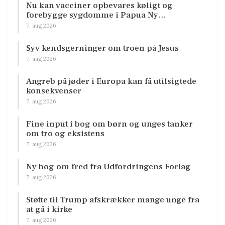
Nu kan vacciner opbevares køligt og
forebygge sygdomme i Papua Ny…
7. aug 2026
Syv kendsgerninger om troen på Jesus
7. aug 2026
Angreb på jøder i Europa kan få utilsigtede
konsekvenser
7. aug 2026
Fine input i bog om børn og unges tanker
om tro og eksistens
7. aug 2026
Ny bog om fred fra Udfordringens Forlag
7. aug 2026
Støtte til Trump afskrækker mange unge fra
at gå i kirke
7. aug 2026