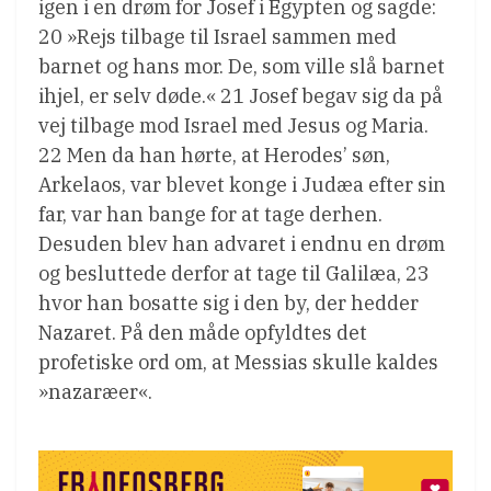
igen i en drøm for Josef i Egypten og sagde:
20 »Rejs tilbage til Israel sammen med
barnet og hans mor. De, som ville slå barnet
ihjel, er selv døde.« 21 Josef begav sig da på
vej tilbage mod Israel med Jesus og Maria.
22 Men da han hørte, at Herodes’ søn,
Arkelaos, var blevet konge i Judæa efter sin
far, var han bange for at tage derhen.
Desuden blev han advaret i endnu en drøm
og besluttede derfor at tage til Galilæa, 23
hvor han bosatte sig i den by, der hedder
Nazaret. På den måde opfyldtes det
profetiske ord om, at Messias skulle kaldes
»nazaræer«.