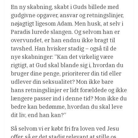
En ny skabning, skabt i Guds billede med
gudgivne opgaver, ansvar og retningslinjer,
nøjagtigt ligesom Adam. Men husk, at selv i
Paradis lurede slangen. Og selvom han er
overvundet, er han endnu ikke bragt til
tavshed. Han hvisker stadig – også til de
nye skabninger: ”Kan det virkelig være
rigtigt, at Gud skal blande sig i, hvordan du
bruger dine penge, prioriterer din tid eller
udlever din seksualitet? Mon ikke bare
hans retningslinjer er lidt forældede og ikke
længere passer ind i denne tid? Mon ikke du
bedre kan bedømme, hvordan du skal leve
dit liv, end han kan?”
Så selvom vi er købt fri fra loven ved Jesu
offer, så er det stadig relevant at stille os