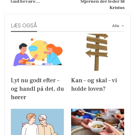
Gud bevare…
Stjernen der leder til
Kristus
LÆS OGSÅ
Alle
Lyt nu godt efter –
Kan – og skal – vi
og handl på det, du
holde loven?
hører