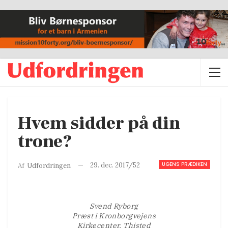
Hvem sidder på din
trone?
UGENS PRÆDIKEN
29. dec. 2017/52
Af
Udfordringen
Svend Ryborg
Præst i Kronborgvejens
Kirkecenter, Thisted