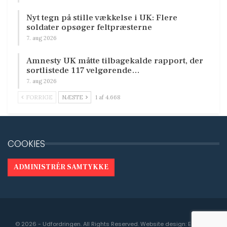
Nyt tegn på stille vækkelse i UK: Flere
soldater opsøger feltpræsterne
7. aug 2026
Amnesty UK måtte tilbagekalde rapport, der
sortlistede 117 velgørende…
7. aug 2026
FORRIGE
NÆSTE
1 af 4.668
COOKIES
ADMINISTRÉR SAMTYKKE
© 2026 - Udfordringen. All Rights Reserved.
Website design:
Engedal