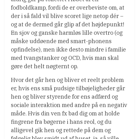
fodboldkamp, fordi de er overbeviste om, at
der i så fald vil blive scoret lige netop dér –
og at de dermed går glip af det højdepunkt!
En sjov og ganske harmløs lille overtro (og
måske uddøende med smart-phonens
opfindelse), men ikke desto mindre i familie
med tvangstanker og OCD, hvis man skal
gøre det helt nøgternt op.
Hvor det går hen og bliver et reelt problem
er, hvis ens små pudsige tilbøjeligheder går
hen og bliver styrende for ens adfærd og
sociale interaktion med andre på en negativ
måde. Hvis din ven fx bad dig om at holde
fingrene fra bøgerne i hans reol, og du
alligevel gik hen og rettede på dem og
følgelig blev smidt ud af huset, ja, så ville