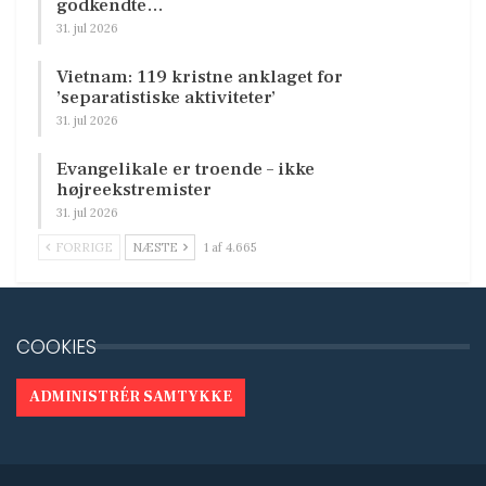
godkendte…
31. jul 2026
Vietnam: 119 kristne anklaget for
’separatistiske aktiviteter’
31. jul 2026
Evangelikale er troende – ikke
højreekstremister
31. jul 2026
FORRIGE
NÆSTE
1 af 4.665
COOKIES
ADMINISTRÉR SAMTYKKE