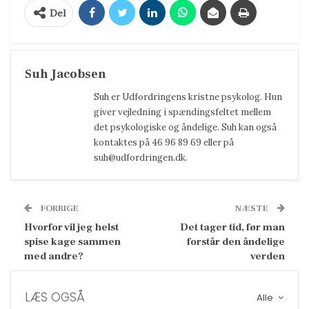
Del
Suh Jacobsen
Suh er Udfordringens kristne psykolog. Hun
giver vejledning i spændingsfeltet mellem
det psykologiske og åndelige. Suh kan også
kontaktes på 46 96 89 69 eller på
suh@udfordringen.dk.
FORRIGE
NÆSTE
Hvorfor vil jeg helst
Det tager tid, før man
spise kage sammen
forstår den åndelige
med andre?
verden
LÆS OGSÅ
Alle