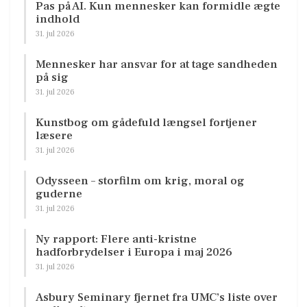
Pas på AI. Kun mennesker kan formidle ægte
indhold
31. jul 2026
Mennesker har ansvar for at tage sandheden
på sig
31. jul 2026
Kunstbog om gådefuld længsel fortjener
læsere
31. jul 2026
Odysseen – storfilm om krig, moral og
guderne
31. jul 2026
Ny rapport: Flere anti-kristne
hadforbrydelser i Europa i maj 2026
31. jul 2026
Asbury Seminary fjernet fra UMC’s liste over