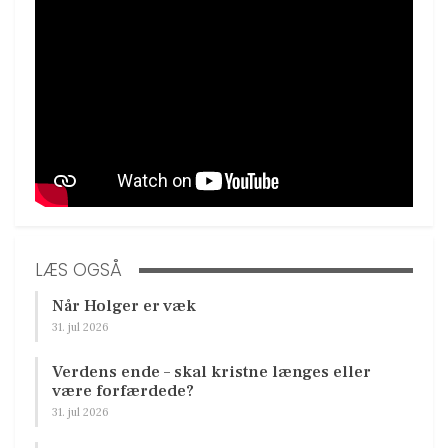
LÆS OGSÅ
Når Holger er væk
31. jul 2026
Verdens ende – skal kristne længes eller
være forfærdede?
31. jul 2026