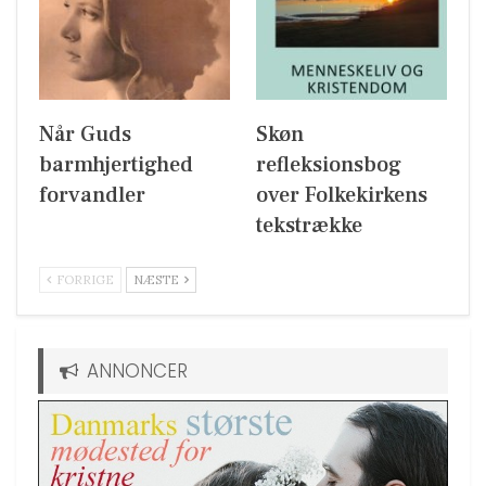
Når Guds
Skøn
barmhjertighed
refleksionsbog
forvandler
over Folkekirkens
tekstrække
FORRIGE
NÆSTE
ANNONCER