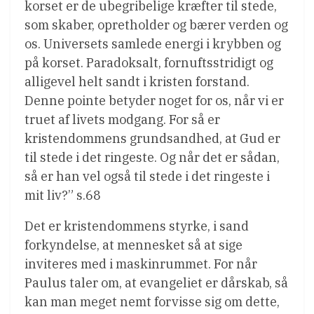
korset er de ubegribelige kræfter til stede,
som skaber, opretholder og bærer verden og
os. Universets samlede energi i krybben og
på korset. Paradoksalt, fornuftsstridigt og
alligevel helt sandt i kristen forstand.
Denne pointe betyder noget for os, når vi er
truet af livets modgang. For så er
kristendommens grundsandhed, at Gud er
til stede i det ringeste. Og når det er sådan,
så er han vel også til stede i det ringeste i
mit liv?” s.68
Det er kristendommens styrke, i sand
forkyndelse, at mennesket så at sige
inviteres med i maskinrummet. For når
Paulus taler om, at evangeliet er dårskab, så
kan man meget nemt forvisse sig om dette,