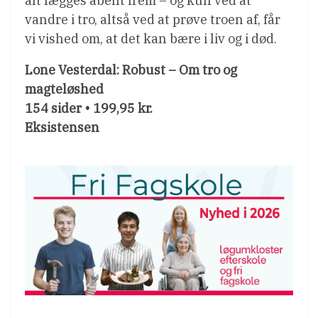
alt lægges åbent frem – og kun ved at
vandre i tro, altså ved at prøve troen af, får
vi vished om, at det kan bære i liv og i død.
Lone Vesterdal: Robust – Om tro og
magteløshed
154 sider • 199,95 kr.
Eksistensen