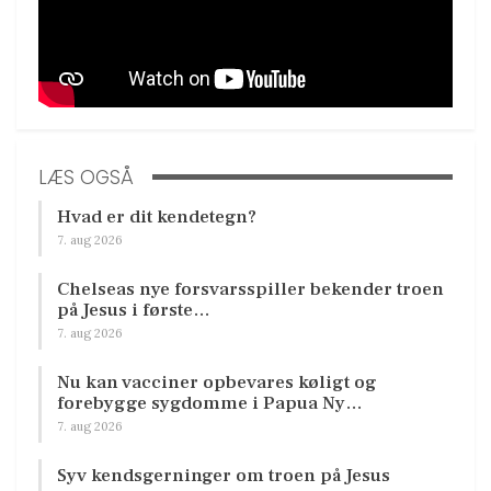
LÆS OGSÅ
Hvad er dit kendetegn?
7. aug 2026
Chelseas nye forsvarsspiller bekender troen
på Jesus i første…
7. aug 2026
Nu kan vacciner opbevares køligt og
forebygge sygdomme i Papua Ny…
7. aug 2026
Syv kendsgerninger om troen på Jesus