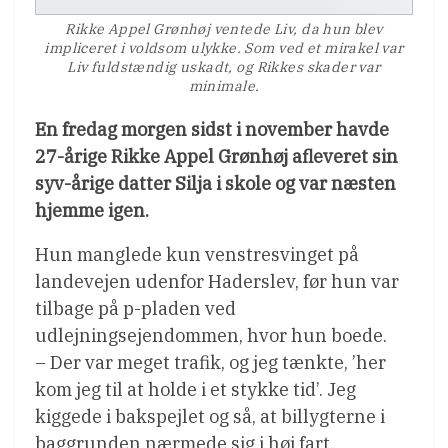
Rikke Appel Grønhøj ventede Liv, da hun blev
impliceret i voldsom ulykke. Som ved et mirakel var
Liv fuldstændig uskadt, og Rikkes skader var
minimale.
En fredag morgen sidst i november havde
27-årige Rikke Appel Grønhøj afleveret sin
syv-årige datter Silja i skole og var næsten
hjemme igen.
Hun manglede kun venstresvinget på
landevejen udenfor Haderslev, før hun var
tilbage på p-pladen ved
udlejningsejendommen, hvor hun boede.
– Der var meget trafik, og jeg tænkte, ’her
kom jeg til at holde i et stykke tid’. Jeg
kiggede i bakspejlet og så, at billygterne i
baggrunden nærmede sig i høj fart,