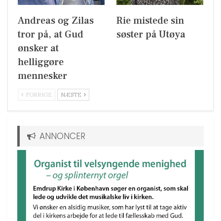
Andreas og Zilas
Rie mistede sin
tror på, at Gud
søster på Utøya
ønsker at
helliggøre
mennesker
FORRIGE
NÆSTE
ANNONCER