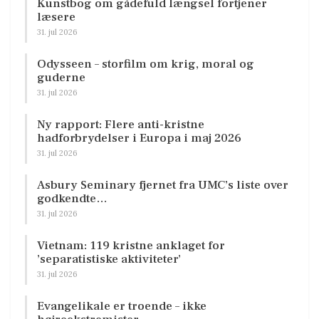
Kunstbog om gådefuld længsel fortjener
læsere
31. jul 2026
Odysseen – storfilm om krig, moral og
guderne
31. jul 2026
Ny rapport: Flere anti-kristne
hadforbrydelser i Europa i maj 2026
31. jul 2026
Asbury Seminary fjernet fra UMC’s liste over
godkendte…
31. jul 2026
Vietnam: 119 kristne anklaget for
’separatistiske aktiviteter’
31. jul 2026
Evangelikale er troende – ikke