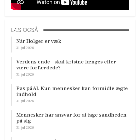
LÆS OGSÅ
Når Holger er væk
31. jul 2026
Verdens ende – skal kristne længes eller
være forfærdede?
31. jul 2026
Pas på AI. Kun mennesker kan formidle ægte
indhold
31. jul 2026
Mennesker har ansvar for at tage sandheden
på sig
31. jul 2026