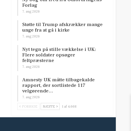
Forlag
7. aug 2026
Støtte til Trump afskrækker mange
unge fra at gå i kirke
7. aug 2026
Nyt tegn på stille vækkelse i UK:
Flere soldater opsøger
feltpræsterne
7. aug 2026
Amnesty UK måtte tilbagekalde
rapport, der sortlistede 117
velgørende…
7. aug 2026
FORRIGE
NÆSTE
1 af 4.668