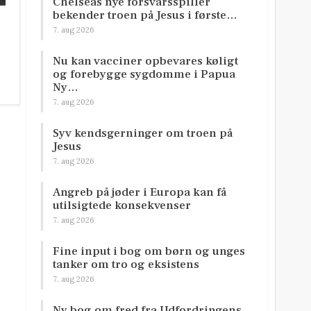
Chelseas nye forsvarsspiller
bekender troen på Jesus i første…
7. aug 2026
Nu kan vacciner opbevares køligt
og forebygge sygdomme i Papua
Ny…
7. aug 2026
Syv kendsgerninger om troen på
Jesus
7. aug 2026
Angreb på jøder i Europa kan få
utilsigtede konsekvenser
7. aug 2026
Fine input i bog om børn og unges
tanker om tro og eksistens
7. aug 2026
Ny bog om fred fra Udfordringens