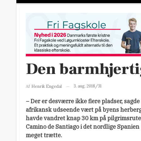
Den barmhjert
3. aug. 2018/31
Af
Henrik Engedal
– Der er desværre ikke flere pladser, sagde
afrikansk udseende vært på byens herberg
havde vandret knap 30 km på pilgrimsrut
Camino de Santiago i det nordlige Spanien 
meget trætte.