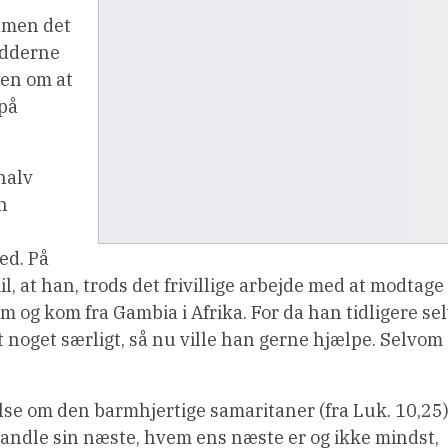
l…men det
ødderne
ken om at
 på
halv
n
ed. På
, at han, trods det frivillige arbejde med at modtage
m og kom fra Gambia i Afrika. For da han tidligere se
noget særligt, så nu ville han gerne hjælpe. Selvom
else om den barmhjertige samaritaner (fra Luk. 10,25)
andle sin næste, hvem ens næste er og ikke mindst,