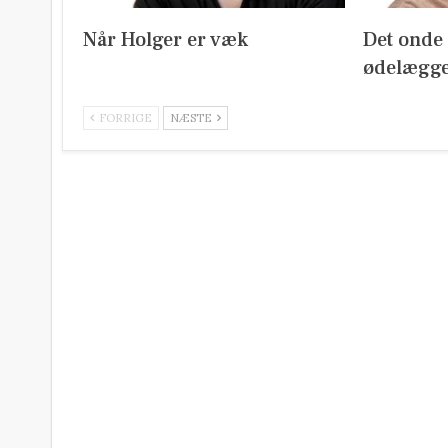
Når Holger er væk
Det onde m
ødelægge
FORRIGE
NÆSTE