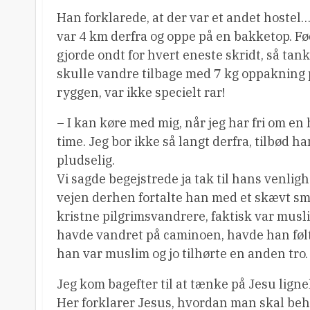
Han forklarede, at der var et andet hoste
var 4 km derfra og oppe på en bakketop. F
gjorde ondt for hvert eneste skridt, så tan
skulle vandre tilbage med 7 kg oppakning
ryggen, var ikke specielt rar!
– I kan køre med mig, når jeg har fri om en 
time. Jeg bor ikke så langt derfra, tilbød ha
pludselig.
Vi sagde begejstrede ja tak til hans venligh
vejen derhen fortalte han med et skævt smil
kristne pilgrimsvandrere, faktisk var musli
havde vandret på caminoen, havde han følt 
han var muslim og jo tilhørte en anden tro.
Jeg kom bagefter til at tænke på Jesu lign
Her forklarer Jesus, hvordan man skal beh