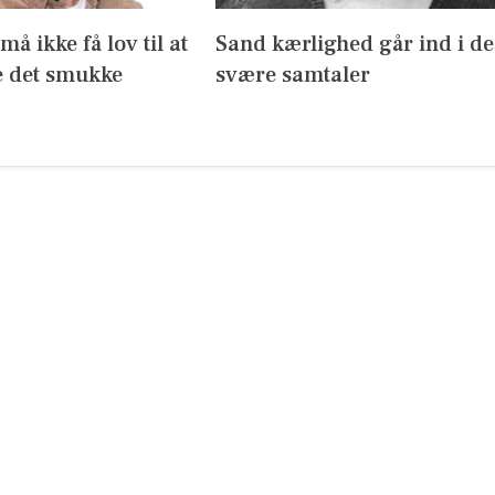
å ikke få lov til at
Sand kærlighed går ind i de
 det smukke
svære samtaler