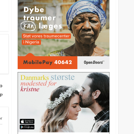
op
er