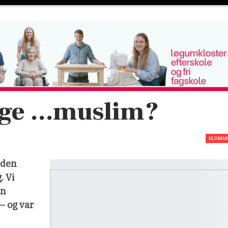
ige …muslim?
KLUMM
 den
. Vi
en
– og var