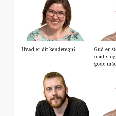
Hvad er dit kendetegn?
Gud er st
måde, og 
gode må