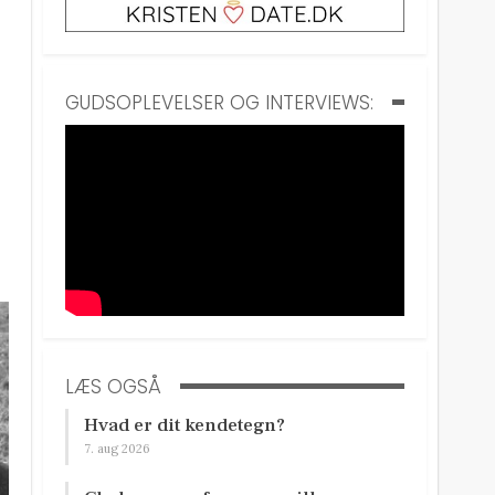
GUDSOPLEVELSER OG INTERVIEWS:
LÆS OGSÅ
Hvad er dit kendetegn?
7. aug 2026