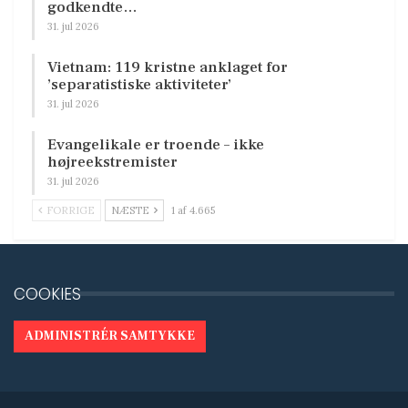
godkendte…
31. jul 2026
Vietnam: 119 kristne anklaget for
’separatistiske aktiviteter’
31. jul 2026
Evangelikale er troende – ikke
højreekstremister
31. jul 2026
FORRIGE
NÆSTE
1 af 4.665
COOKIES
ADMINISTRÉR SAMTYKKE