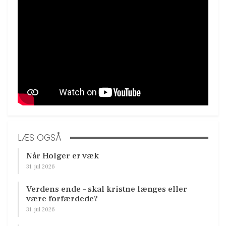
LÆS OGSÅ
Når Holger er væk
31. jul 2026
Verdens ende – skal kristne længes eller
være forfærdede?
31. jul 2026