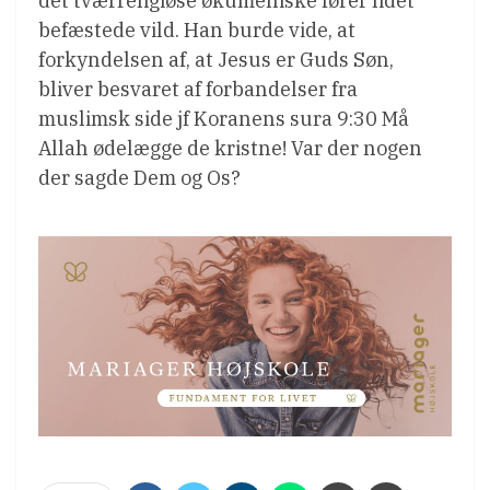
det tværreligiøse økumeniske fører lidet
befæstede vild. Han burde vide, at
forkyndelsen af, at Jesus er Guds Søn,
bliver besvaret af forbandelser fra
muslimsk side jf Koranens sura 9:30 Må
Allah ødelægge de kristne! Var der nogen
der sagde Dem og Os?