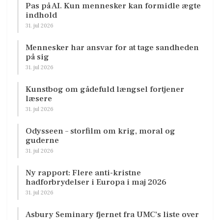
Pas på AI. Kun mennesker kan formidle ægte
indhold
31. jul 2026
Mennesker har ansvar for at tage sandheden
på sig
31. jul 2026
Kunstbog om gådefuld længsel fortjener
læsere
31. jul 2026
Odysseen – storfilm om krig, moral og
guderne
31. jul 2026
Ny rapport: Flere anti-kristne
hadforbrydelser i Europa i maj 2026
31. jul 2026
Asbury Seminary fjernet fra UMC’s liste over