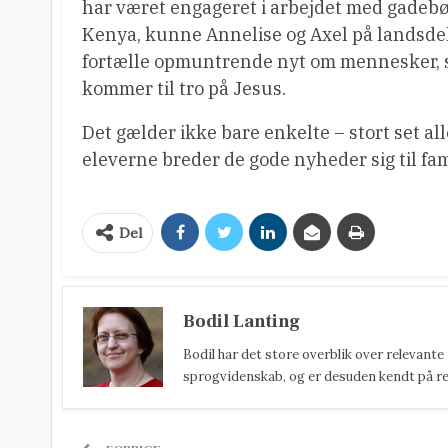
har været engageret i arbejdet med gadebø
Kenya, kunne Annelise og Axel på landsd
fortælle opmuntrende nyt om mennesker,
kommer til tro på Jesus.
Det gælder ikke bare enkelte – stort set a
eleverne breder de gode nyheder sig til fa
Del
Bodil Lanting
Bodil har det store overblik over relevante
sprogvidenskab, og er desuden kendt på reda