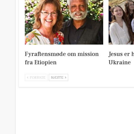
Fyraftensmøde om mission
Jesus er 
fra Etiopien
Ukraine
FORRIGE
NÆSTE