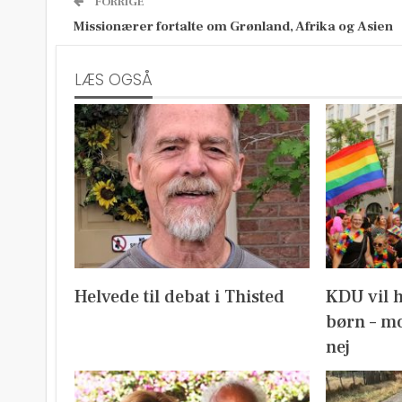
FORRIGE
Missionærer fortalte om Grønland, Afrika og Asien
LÆS OGSÅ
Helvede til debat i Thisted
KDU vil 
børn – mo
nej