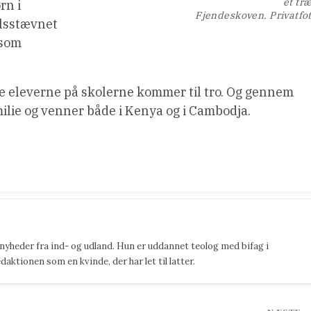
et træ
rn i
Fjendeskoven. Privatfo
elsstævnet
 som
lle eleverne på skolerne kommer til tro. Og gennem
milie og venner både i Kenya og i Cambodja.
 nyheder fra ind- og udland. Hun er uddannet teolog med bifag i
ktionen som en kvinde, der har let til latter.