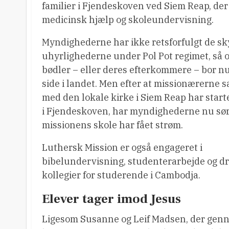
familier i Fjendeskoven ved Siem Reap, der
medicinsk hjælp og skoleundervisning.
Myndighederne har ikke retsforfulgt de sky
uhyrlighederne under Pol Pot regimet, så o
bødler – eller deres efterkommere – bor n
side i landet. Men efter at missionærerne
med den lokale kirke i Siem Reap har start
i Fjendeskoven, har myndighederne nu sørg
missionens skole har fået strøm.
Luthersk Mission er også engageret i
bibelundervisning, studenterarbejde og dri
kollegier for studerende i Cambodja.
Elever tager imod Jesus
Ligesom Susanne og Leif Madsen, der gen