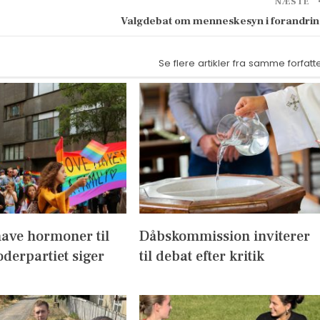
NÆSTE
Valgdebat om menneskesyn i forandri
Se flere artikler fra samme forfatt
have hormoner til
Dåbskommission inviterer
derpartiet siger
til debat efter kritik