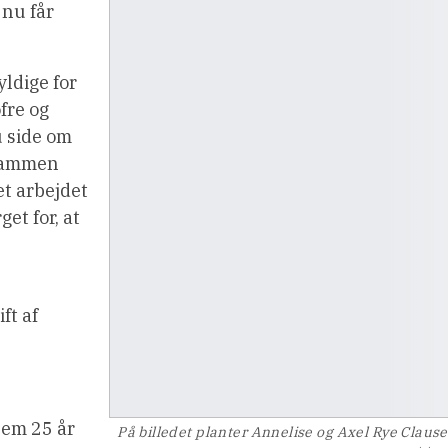
 nu får
ldige for
fre og
u side om
 sammen
et arbejdet
et for, at
ft af
nem 25 år
På billedet planter Annelise og Axel Rye Claus