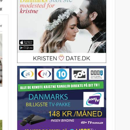
ng
er