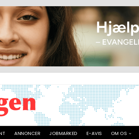
NT
ANNONCER
JOBMARKED
E-AVIS
OM OS