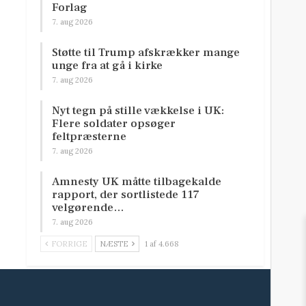
Forlag
7. aug 2026
Støtte til Trump afskrækker mange
unge fra at gå i kirke
7. aug 2026
Nyt tegn på stille vækkelse i UK:
Flere soldater opsøger
feltpræsterne
7. aug 2026
Amnesty UK måtte tilbagekalde
rapport, der sortlistede 117
velgørende…
7. aug 2026
FORRIGE
NÆSTE
1 af 4.668