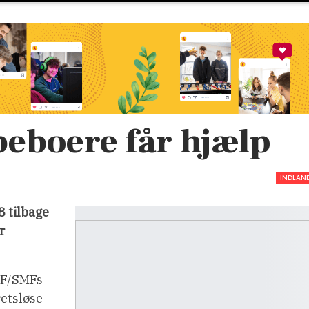
beboere får hjælp
INDLAN
8 tilbage
r
MF/SMFs
retsløse