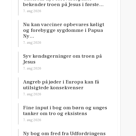
bekender troen på Jesus i første…
7. aug 2026
Nu kan vacciner opbevares køligt
og forebygge sygdomme i Papua
Ny…
7. aug 2026
Syv kendsgerninger om troen på
Jesus
7. aug 2026
Angreb på jøder i Europa kan få
utilsigtede konsekvenser
7. aug 2026
Fine input i bog om børn og unges
tanker om tro og eksistens
7. aug 2026
Ny bog om fred fra Udfordringens