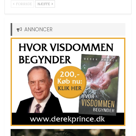
FORRIGE
NÆSTE
ANNONCER