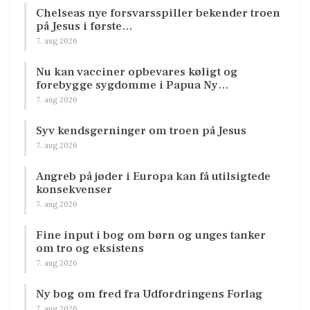
Chelseas nye forsvarsspiller bekender troen
på Jesus i første…
7. aug 2026
Nu kan vacciner opbevares køligt og
forebygge sygdomme i Papua Ny…
7. aug 2026
Syv kendsgerninger om troen på Jesus
7. aug 2026
Angreb på jøder i Europa kan få utilsigtede
konsekvenser
7. aug 2026
Fine input i bog om børn og unges tanker
om tro og eksistens
7. aug 2026
Ny bog om fred fra Udfordringens Forlag
7. aug 2026