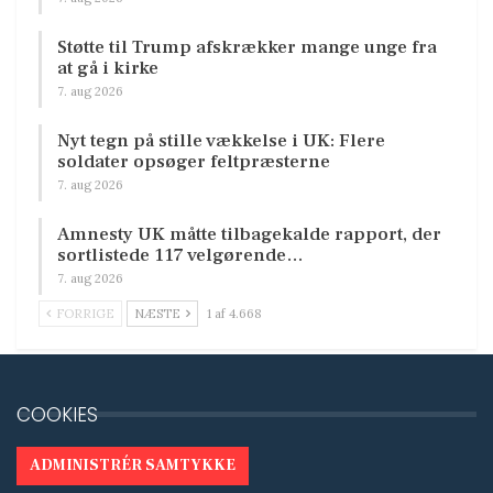
Støtte til Trump afskrækker mange unge fra
at gå i kirke
7. aug 2026
Nyt tegn på stille vækkelse i UK: Flere
soldater opsøger feltpræsterne
7. aug 2026
Amnesty UK måtte tilbagekalde rapport, der
sortlistede 117 velgørende…
7. aug 2026
FORRIGE
NÆSTE
1 af 4.668
COOKIES
ADMINISTRÉR SAMTYKKE