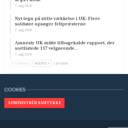
7. aug 2026
Nyt tegn på stille vækkelse i UK: Flere
soldater opsøger feltpræsterne
7. aug 2026
Amnesty UK måtte tilbagekalde rapport, der
sortlistede 117 velgørende…
7. aug 2026
FORRIGE
NÆSTE
1 af 4.668
COOKIES
ADMINISTRÉR SAMTYKKE