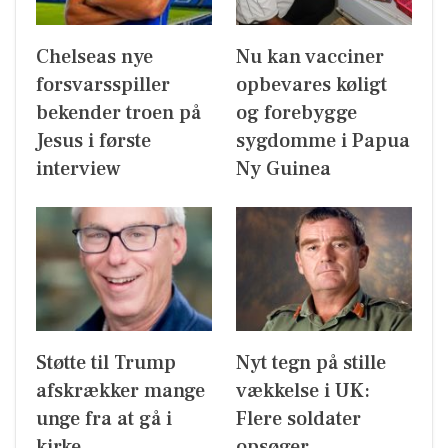
Chelseas nye
Nu kan vacciner
forsvarsspiller
opbevares køligt
bekender troen på
og forebygge
Jesus i første
sygdomme i Papua
interview
Ny Guinea
Støtte til Trump
Nyt tegn på stille
afskrækker mange
vækkelse i UK:
unge fra at gå i
Flere soldater
kirke
opsøger