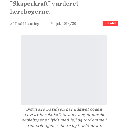
”Skaperkraft” vurderet
lærebøgerne.
UDLAND
26. jul. 2019/30
Af
Bodil Lanting
Bjørn Are Davidsen har udgivet bogen
”Lurt av læreboka”. Han mener, at norske
skolebøger er fyldt med fejl og fordomme i
fremstillingen af kirke og kristendom.