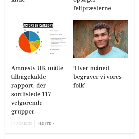
feltpræsterne
Amnesty UK måtte
’Hver måned
tilbagekalde
begraver vi vores
rapport, der
folk’
sortlistede 117
velgørende
grupper
FORRIGE
NÆSTE