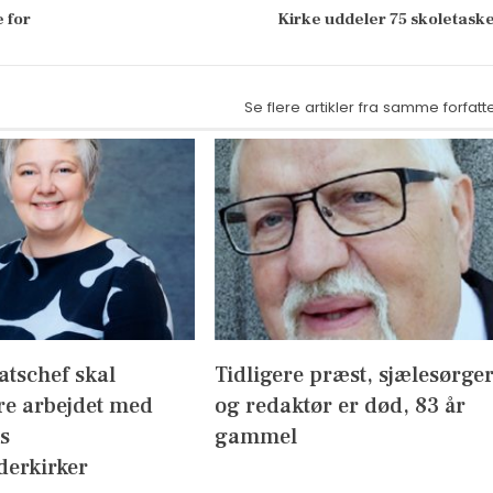
e for
Kirke uddeler 75 skoletask
Se flere artikler fra samme forfatt
atschef skal
Tidligere præst, sjælesørge
re arbejdet med
og redaktør er død, 83 år
s
gammel
derkirker