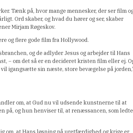
rker. Tænk på, hvor mange mennesker, der ser film o
rligt. Ord skaber, og hvad du hører og ser, skaber
 mener Mirjam Røgeskov.
re og flere gode film fra Hollywood.
sbranchen, og de adlyder Jesus og arbejder til Hans
, – om det så er en decideret kristen film eller ej. O
 vil igangsætte sin næste, store bevægelse på jorden,
handler om, at Gud nu vil udsende kunstnerne til at
n på, og hun henviser til, at renæssancen, som ledte
mig om, at Hans løsning på uretfærdighed og krige er