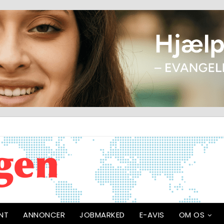
NT
ANNONCER
JOBMARKED
E-AVIS
OM OS