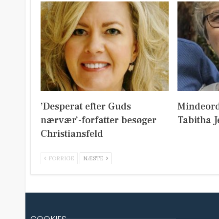
’Desperat efter Guds
Mindeord
nærvær’-forfatter besøger
Tabitha 
Christiansfeld
FORRIGE
NÆSTE