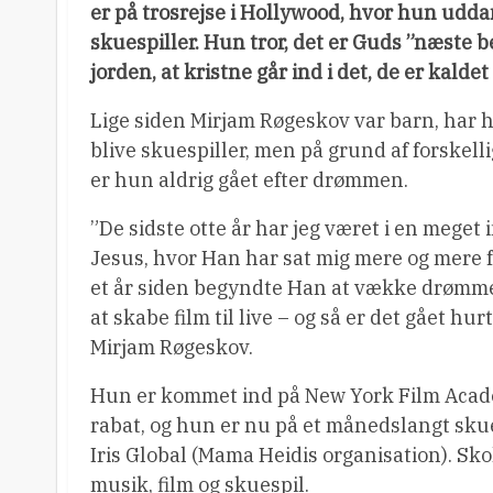
er på trosrejse i Hollywood, hvor hun uddan
skuespiller. Hun tror, det er Guds ”næste 
jorden, at kristne går ind i det, de er kaldet t
Lige siden Mirjam Røgeskov var barn, har 
blive skuespiller, men på grund af forskelli
er hun aldrig gået efter drømmen.
”De sidste otte år har jeg været i en meget
Jesus, hvor Han har sat mig mere og mere fri
et år siden begyndte Han at vække drømm
at skabe film til live – og så er det gået hurt
Mirjam Røgeskov.
Hun er kommet ind på New York Film Acade
rabat, og hun er nu på et månedslangt skue
Iris Global (Mama Heidis organisation). Sko
musik, film og skuespil.