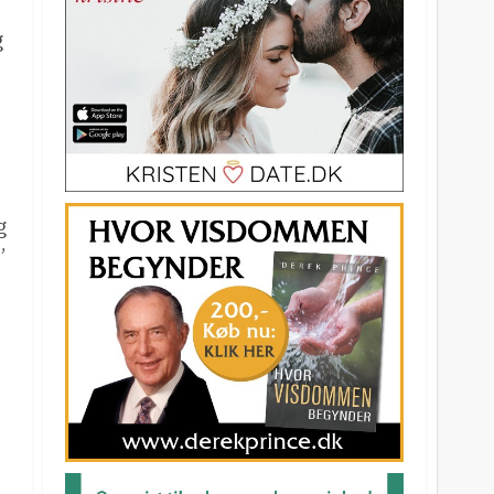
g
g
”