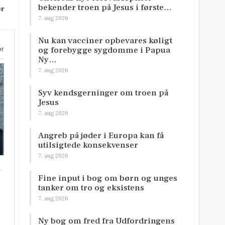
bekender troen på Jesus i første…
er
7. aug 2026
Nu kan vacciner opbevares køligt
er
og forebygge sygdomme i Papua
Ny…
7. aug 2026
Syv kendsgerninger om troen på
Jesus
7. aug 2026
Angreb på jøder i Europa kan få
utilsigtede konsekvenser
7. aug 2026
r
Fine input i bog om børn og unges
tanker om tro og eksistens
7. aug 2026
Ny bog om fred fra Udfordringens