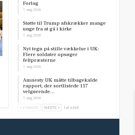
Forlag
7. aug 2026
Støtte til Trump afskrækker mange
unge fra at gå i kirke
7. aug 2026
Nyt tegn på stille vækkelse i UK:
Flere soldater opsøger
feltpræsterne
7. aug 2026
Amnesty UK måtte tilbagekalde
rapport, der sortlistede 117
velgørende…
7. aug 2026
FORRIGE
NÆSTE
1 af 4.668