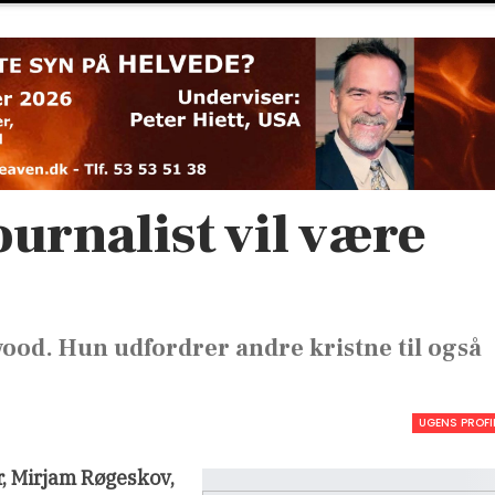
urnalist vil være
wood. Hun udfordrer andre kristne til også
UGENS PROFI
r, Mirjam Røgeskov,