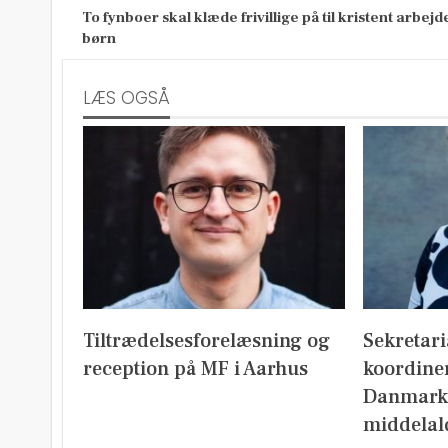
To fynboer skal klæde frivillige på til kristent arbejd
børn
LÆS OGSÅ
Tiltrædelsesforelæsning og
Sekretari
reception på MF i Aarhus
koordine
Danmark
middelal