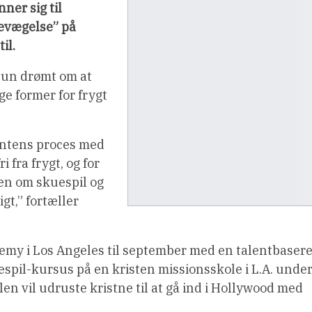
ner sig til
bevægelse” på
il.
hun drømt om at
ge former for frygt
 intens proces med
 fra frygt, og for
en om skuespil og
igt,” fortæller
my i Los Angeles til september med en talentbasere
spil-kursus på en kristen missionsskole i L.A. unde
len vil udruste kristne til at gå ind i Hollywood med