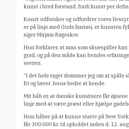
kunst i bred forstand, fordi kunst per def
Kunst udforsker og udfordrer vores livssyn,
er på linje med Guds fantasi, er kunsten fy
siger Mirjam Røgeskov.
Hun forklarer, at man som skuespiller kan v
grad, og på den måde kan hendes erfaringer
seeren.
”I det hele taget drømmer jeg om at spille s
fri og lærer Jesus bedre at kende.
Mit håb er, at danske kunstnere får øjnene 
linje med at være præst eller hjælpe gadebørn
Hun håber på at kunne starte på New York 
får 300.000 kr. til opholdet inden d. 12. au