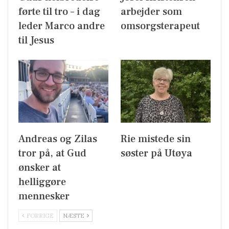
førte til tro – i dag
arbejder som
leder Marco andre
omsorgsterapeut
til Jesus
Andreas og Zilas
Rie mistede sin
tror på, at Gud
søster på Utøya
ønsker at
helliggøre
mennesker
FORRIGE
NÆSTE