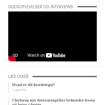
GUDSOPLEVELSER OG INTERVIEWS:
LÆS OGSÅ
Hvad er dit kendetegn?
7. aug 2026
Chelseas nye forsvarsspiller bekender troen
på Jesus i første…