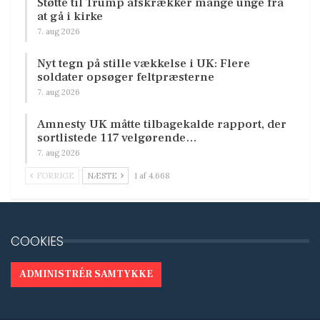
Støtte til Trump afskrækker mange unge fra
at gå i kirke
7. aug 2026
Nyt tegn på stille vækkelse i UK: Flere
soldater opsøger feltpræsterne
7. aug 2026
Amnesty UK måtte tilbagekalde rapport, der
sortlistede 117 velgørende…
7. aug 2026
FORRIGE
NÆSTE
1 af 4.668
COOKIES
ADMINISTRÉR SAMTYKKE