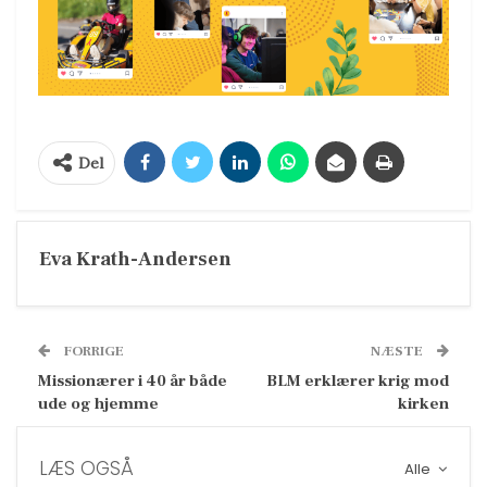
Del
Eva Krath-Andersen
FORRIGE
NÆSTE
Missionærer i 40 år både
BLM erklærer krig mod
ude og hjemme
kirken
LÆS OGSÅ
Alle