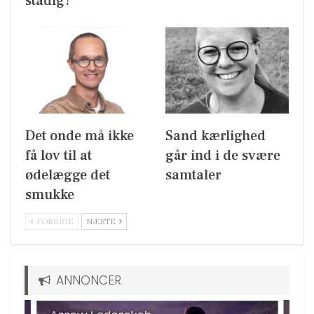
stadig?
Det onde må ikke
Sand kærlighed
få lov til at
går ind i de svære
ødelægge det
samtaler
smukke
FORRIGE
NÆSTE
ANNONCER