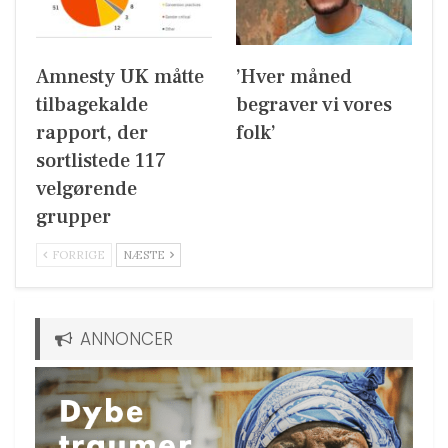
Amnesty UK måtte
’Hver måned
tilbagekalde
begraver vi vores
rapport, der
folk’
sortlistede 117
velgørende
grupper
FORRIGE
NÆSTE
ANNONCER