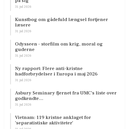
på sig
31. jul 2026
Kunstbog om gådefuld længsel fortjener
læsere
31. jul 2026
Odysseen – storfilm om krig, moral og
guderne
31. jul 2026
Ny rapport: Flere anti-kristne
hadforbrydelser i Europa i maj 2026
31. jul 2026
Asbury Seminary fjernet fra UMC’s liste over
godkendte…
31. jul 2026
Vietnam: 119 kristne anklaget for
’separatistiske aktiviteter’