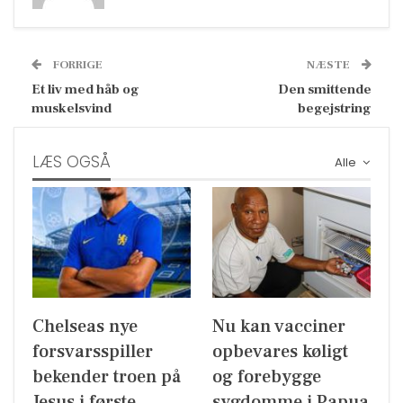
FORRIGE
NÆSTE
Et liv med håb og
Den smittende
muskelsvind
begejstring
LÆS OGSÅ
Alle
Chelseas nye
Nu kan vacciner
forsvarsspiller
opbevares køligt
bekender troen på
og forebygge
Jesus i første
sygdomme i Papua