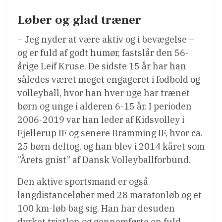
Løber og glad træner
– Jeg nyder at være aktiv og i bevægelse –
og er fuld af godt humør, fastslår den 56-
årige Leif Kruse. De sidste 15 år har han
således været meget engageret i fodbold og
volleyball, hvor han hver uge har trænet
børn og unge i alderen 6-15 år. I perioden
2006-2019 var han leder af Kidsvolley i
Fjellerup IF og senere Bramming IF, hvor ca.
25 børn deltog, og han blev i 2014 kåret som
”Årets gnist” af Dansk Volleyballforbund.
Den aktive sportsmand er også
langdistanceløber med 28 maratonløb og et
100 km-løb bag sig. Han har desuden
dyrket triatlon og gennemførte en fuld