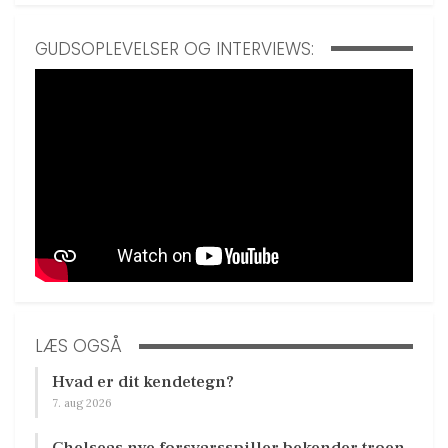
GUDSOPLEVELSER OG INTERVIEWS:
LÆS OGSÅ
Hvad er dit kendetegn?
7. aug 2026
Chelseas nye forsvarsspiller bekender troen