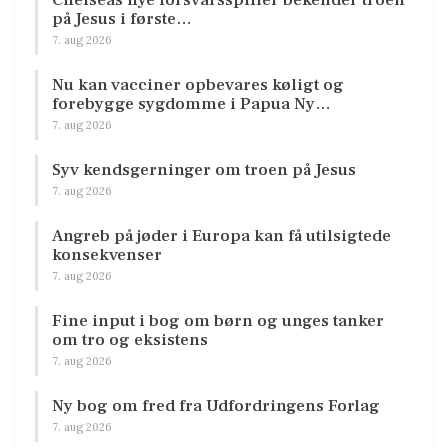
på Jesus i første…
7. aug 2026
Nu kan vacciner opbevares køligt og
forebygge sygdomme i Papua Ny…
7. aug 2026
Syv kendsgerninger om troen på Jesus
7. aug 2026
Angreb på jøder i Europa kan få utilsigtede
konsekvenser
7. aug 2026
Fine input i bog om børn og unges tanker
om tro og eksistens
7. aug 2026
Ny bog om fred fra Udfordringens Forlag
7. aug 2026