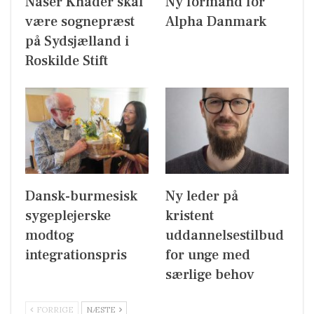
Naser Khader skal
Ny formand for
være sognepræst
Alpha Danmark
på Sydsjælland i
Roskilde Stift
Dansk-burmesisk
Ny leder på
sygeplejerske
kristent
modtog
uddannelsestilbud
integrationspris
for unge med
særlige behov
FORRIGE
NÆSTE