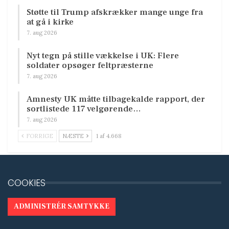
Støtte til Trump afskrækker mange unge fra
at gå i kirke
7. aug 2026
Nyt tegn på stille vækkelse i UK: Flere
soldater opsøger feltpræsterne
7. aug 2026
Amnesty UK måtte tilbagekalde rapport, der
sortlistede 117 velgørende…
7. aug 2026
FORRIGE
NÆSTE
1 af 4.668
COOKIES
ADMINISTRÉR SAMTYKKE