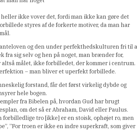
, at man har noget
heller ikke vover det, fordi man ikke kan gøre det
 forbillede styres af de forkerte motiver, da man har
mål.
janteloven og den under perfekthedskulturen fri til a
æk fra sig selv og hen på noget, man brænder for,
r altså målet, ikke forbilledet, der kommer i centrum.
rfektion – man bliver et uperfekt forbillede.
eskelig forstand, får det først virkelig dybde og
msyrer hele bogen.
empler fra Bibelen på, hvordan Gud har brugt
esplan, om det så er Abraham, David eller Paulus.
orbilledlige tro [ikke] er en stoisk, ophøjet ro, men
e”, ”For troen er ikke en indre superkraft, som giver