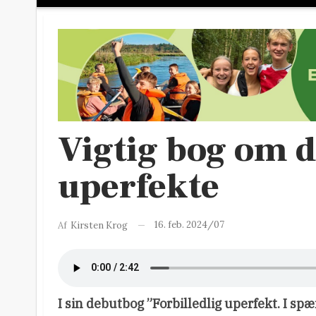
Vigtig bog om de
uperfekte
16. feb. 2024/07
Af
Kirsten Krog
I sin debutbog ”Forbilledlig uperfekt. I sp