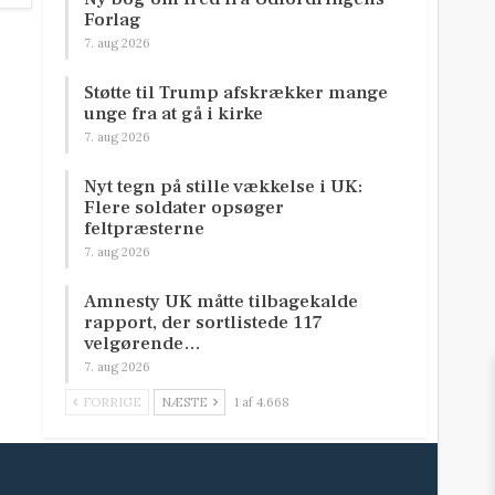
Forlag
7. aug 2026
Støtte til Trump afskrækker mange
unge fra at gå i kirke
7. aug 2026
Nyt tegn på stille vækkelse i UK:
Flere soldater opsøger
feltpræsterne
7. aug 2026
Amnesty UK måtte tilbagekalde
rapport, der sortlistede 117
velgørende…
7. aug 2026
FORRIGE
NÆSTE
1 af 4.668