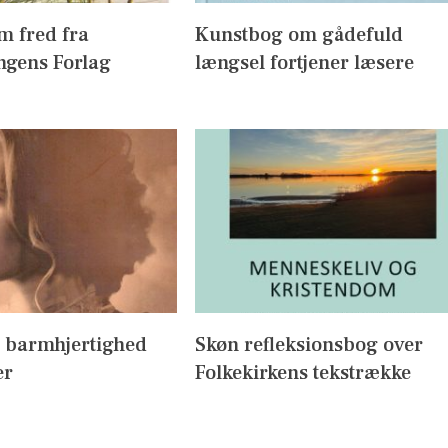
m fred fra
Kunstbog om gådefuld
ngens Forlag
længsel fortjener læsere
 barmhjertighed
Skøn refleksionsbog over
er
Folkekirkens tekstrække