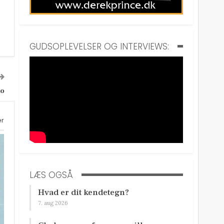
GUDSOPLEVELSER OG INTERVIEWS:
bo
er
LÆS OGSÅ
Hvad er dit kendetegn?
7. aug 2026