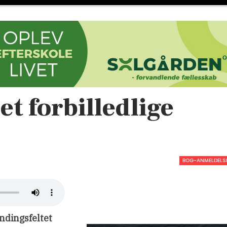
t forbilledlige
BOG-ANMELDELS
ændingsfeltet