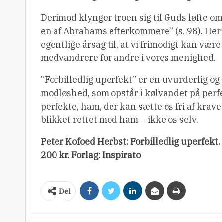
Derimod klynger troen sig til Guds løfte o
en af Abrahams efterkommere” (s. 98). Her 
egentlige årsag til, at vi frimodigt kan vær
medvandrere for andre i vores menighed.
”Forbilledlig uperfekt” er en uvurderlig og
modløshed, som opstår i kølvandet på per
perfekte, ham, der kan sætte os fri af krav
blikket rettet mod ham – ikke os selv.
Peter Kofoed Herbst: Forbilledlig uperfekt. 
200 kr. Forlag: Inspirato
Del