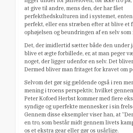
ligger under for janteloven, tør ikke tro på
at give til andre, mens den, der har fået
perfekthedskulturen ind i systemet, enten 
perfekt, eller ens stræben efter at blive et
ophøjelsen og beundringen af en selv som 
Det, der imidlertid sætter både den under 
blive et ægte forbillede, er, at man peger v
noget, der ligger udenfor en selv. Det blive
Dermed bliver man fritaget for kravet om pe
Selvom det gør sig gældende også i ren menn
mening i troens perspektiv, hvilket genne
Peter Kofoed Herbst kommer med flere eks
syndige og uperfekte mennesker i sin frels
Gennem disse eksempler viser han, at ”Den f
en tro, som består midt gennem livets kamp
os et ekstra gear eller gør os usårlige.