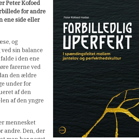
er Peter Kofoed
rbillede for andre
n ene side eller
æse, og
 ved sin balance
 falde i den ene
ggøre farerne ved
rdan den ældre
gge under for
lueret af den
len af den yngre
øver mennesket
or andre. Den, der