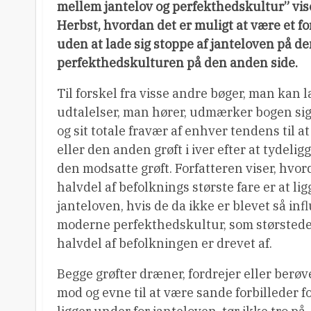
mellem jantelov og perfekthedskultur” vis
Herbst, hvordan det er muligt at være et fo
uden at lade sig stoppe af janteloven på de
perfekthedskulturen på den anden side.
Til forskel fra visse andre bøger, man kan l
udtalelser, man hører, udmærker bogen sig
og sit totale fravær af enhver tendens til at
eller den anden grøft i iver efter at tydeli
den modsatte grøft. Forfatteren viser, hvo
halvdel af befolknings største fare er at li
janteloven, hvis de da ikke er blevet så inf
moderne perfekthedskultur, som størstede
halvdel af befolkningen er drevet af.
Begge grøfter dræner, fordrejer eller ber
mod og evne til at være sande forbilleder f