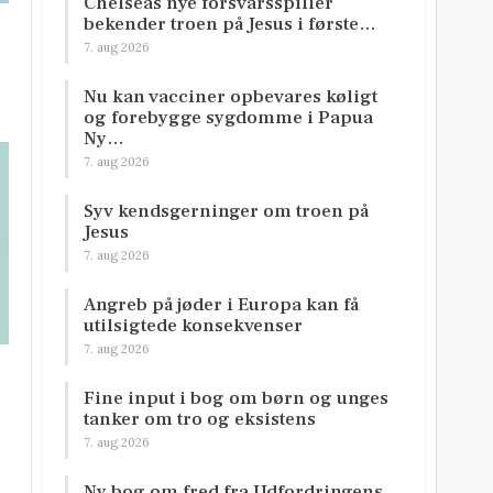
Chelseas nye forsvarsspiller
bekender troen på Jesus i første…
7. aug 2026
Nu kan vacciner opbevares køligt
og forebygge sygdomme i Papua
Ny…
7. aug 2026
Syv kendsgerninger om troen på
Jesus
7. aug 2026
Angreb på jøder i Europa kan få
utilsigtede konsekvenser
7. aug 2026
Fine input i bog om børn og unges
tanker om tro og eksistens
7. aug 2026
Ny bog om fred fra Udfordringens