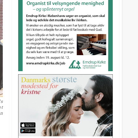
ds
æt
en