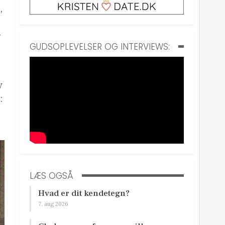
,
r
GUDSOPLEVELSER OG INTERVIEWS:
v
:
LÆS OGSÅ
Hvad er dit kendetegn?
7. aug 2026