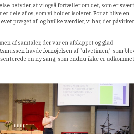
lse betyder, at vi også fortæller om det, som er svært
er dele af os, som vi holder isoleret. For at blive en
blevet præget af, og hvilke værdier, vi har, der påvirke
men af samtaler, der var en afslappet og glad
Asmussen havde fornøjelsen af ”ulvetimen,” som ble
ræsenterede en ny sang, som endnu ikke er udkommet