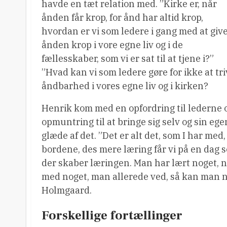
havde en tæt relation med. ”Kirke er, når
ånden får krop, for ånd har altid krop,
hvordan er vi som ledere i gang med at giv
ånden krop i vore egne liv og i de
fællesskaber, som vi er sat til at tjene i?”
”Hvad kan vi som ledere gøre for ikke at tr
åndbarhed i vores egne liv og i kirken?
Henrik kom med en opfordring til lederne o
opmuntring til at bringe sig selv og sin ege
glæde af det. ”Det er alt det, som I har med, 
bordene, des mere læring får vi på en dag s
der skaber læringen. Man har lært noget, nå
med noget, man allerede ved, så kan man n
Holmgaard.
Forskellige fortællinger