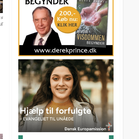
us
æg
t