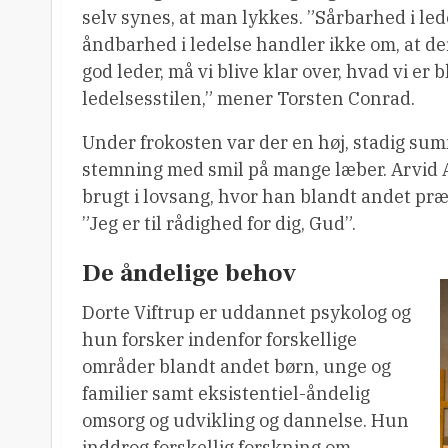
selv synes, at man lykkes. ”Sårbarhed i lede
åndbarhed i ledelse handler ikke om, at der 
god leder, må vi blive klar over, hvad vi er 
ledelsesstilen,” mener Torsten Conrad.
Under frokosten var der en høj, stadig sum
stemning med smil på mange læber. Arvid 
brugt i lovsang, hvor han blandt andet p
”Jeg er til rådighed for dig, Gud”.
De åndelige behov
Dorte Viftrup er uddannet psykolog og
hun forsker indenfor forskellige
områder blandt andet børn, unge og
familier samt eksistentiel-åndelig
omsorg og udvikling og dannelse. Hun
inddrog forskellig forskning om