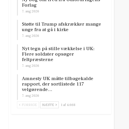
Forlag
7. aug 2026
Støtte til Trump afskrækker mange
unge fra at gå i kirke
7. aug 2026
Nyt tegn på stille vækkelse i UK:
Flere soldater opsøger
feltpræsterne
7. aug 2026
Amnesty UK måtte tilbagekalde
rapport, der sortlistede 117
velgørende…
7. aug 2026
FORRIGE
NÆSTE
1 af 4.668