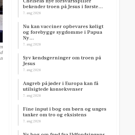
Chelseas nye forsvarsspiller
bekender troen på Jesus i første…
7. aug 2026
Nu kan vacciner opbevares køligt
og forebygge sygdomme i Papua
Ny…
7. aug 2026
om
id
Syv kendsgerninger om troen på
en
Jesus
7. aug 2026
Angreb på jøder i Europa kan få
utilsigtede konsekvenser
7. aug 2026
Fine input i bog om børn og unges
tanker om tro og eksistens
7. aug 2026
Ny bog om fred fra Udfordringens