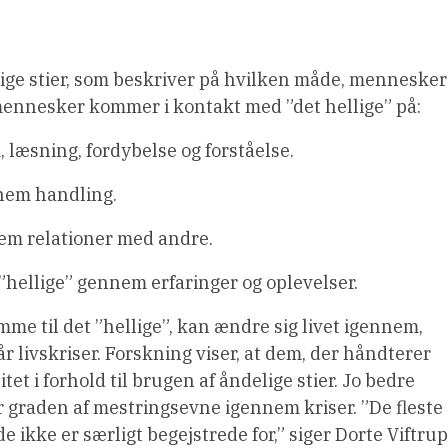
elige stier, som beskriver på hvilken måde, mennesker
 mennesker kommer i kontakt med ”det hellige” på:
, læsning, fordybelse og forståelse.
nnem handling.
nnem relationer med andre.
t ”hellige” gennem erfaringer og oplevelser.
me til det ”hellige”, kan ændre sig livet igennem,
 livskriser. Forskning viser, at dem, der håndterer
itet i forhold til brugen af åndelige stier. Jo bedre
 er graden af mestringsevne igennem kriser. ”De fleste
e ikke er særligt begejstrede for,” siger Dorte Viftrup