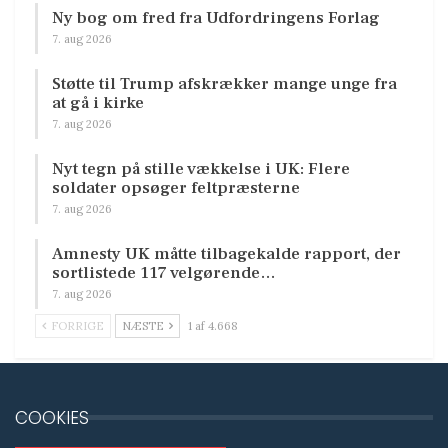
Ny bog om fred fra Udfordringens Forlag
7. aug 2026
Støtte til Trump afskrækker mange unge fra
at gå i kirke
7. aug 2026
Nyt tegn på stille vækkelse i UK: Flere
soldater opsøger feltpræsterne
7. aug 2026
Amnesty UK måtte tilbagekalde rapport, der
sortlistede 117 velgørende…
7. aug 2026
FORRIGE
NÆSTE
1 af 4.668
COOKIES