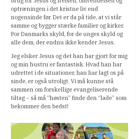
brug for Jesus og frelsen, omvendelsen og
optræningen i det kristne liv end
nogensinde før. Det er da på tide, at vi står
samme og bygger stærke familier og kirker.
For Danmarks skyld, for de unges skyld og
alle dem, der endnu ikke kender Jesus.
Jeg elsker Jesus og det han har gjort for mig
og min hustru er fantastisk. Hvad han har
udrettet i de situationer, han har lagt os på
sinde, er også utroligt. Vi må kunne stå
sammen om forskellige evangeliserende
tiltag – så må “høsten” finde den “lade” som
bekommer den bedst!