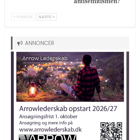
antisemitismen?
FORRIGE
NÆSTE
ANNONCER