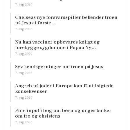
7. aug 2026
Chelseas nye forsvarsspiller bekender troen
på Jesus i første…
7. aug 2026
Nu kan vacciner opbevares køligt og
forebygge sygdomme i Papua Ny…
7. aug 2026
Syv kendsgerninger om troen på Jesus
7. aug 2026
Angreb på jøder i Europa kan få utilsigtede
konsekvenser
7. aug 2026
Fine input i bog om børn og unges tanker
om tro og eksistens
7. aug 2026