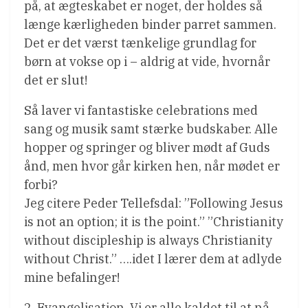
på, at ægteskabet er noget, der holdes så
længe kærligheden binder parret sammen.
Det er det værst tænkelige grundlag for
børn at vokse op i – aldrig at vide, hvornår
det er slut!
Så laver vi fantastiske celebrations med
sang og musik samt stærke budskaber. Alle
hopper og springer og bliver mødt af Guds
ånd, men hvor går kirken hen, når mødet er
forbi?
Jeg citere Peder Tellefsdal: ”Following Jesus
is not an option; it is the point.” ”Christianity
without discipleship is always Christianity
without Christ.” ….idet I lærer dem at adlyde
mine befalinger!
2. Evangelisation. Vi er alle kaldet til at nå