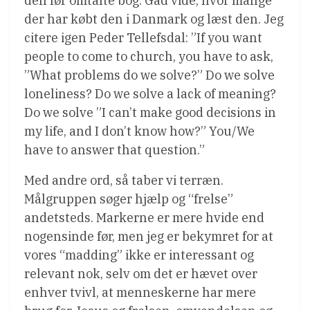
den før omtalte bog. Gad vide, hvor mange
der har købt den i Danmark og læst den. Jeg
citere igen Peder Tellefsdal: ”If you want
people to come to church, you have to ask,
”What problems do we solve?” Do we solve
loneliness? Do we solve a lack of meaning?
Do we solve ”I can’t make good decisions in
my life, and I don’t know how?” You/We
have to answer that question.”
Med andre ord, så taber vi terræn.
Målgruppen søger hjælp og “frelse”
andetsteds. Markerne er mere hvide end
nogensinde før, men jeg er bekymret for at
vores “madding” ikke er interessant og
relevant nok, selv om det er hævet over
enhver tvivl, at menneskerne har mere