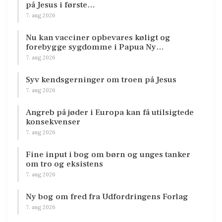
på Jesus i første…
7. aug 2026
Nu kan vacciner opbevares køligt og
forebygge sygdomme i Papua Ny…
7. aug 2026
Syv kendsgerninger om troen på Jesus
7. aug 2026
Angreb på jøder i Europa kan få utilsigtede
konsekvenser
7. aug 2026
Fine input i bog om børn og unges tanker
om tro og eksistens
7. aug 2026
Ny bog om fred fra Udfordringens Forlag
7. aug 2026