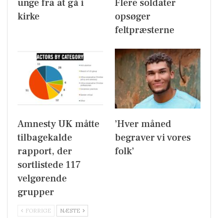
unge fra at gå i
Flere soldater
kirke
opsøger
feltpræsterne
Amnesty UK måtte
’Hver måned
tilbagekalde
begraver vi vores
rapport, der
folk’
sortlistede 117
velgørende
grupper
FORRIGE
NÆSTE