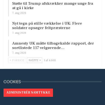
Støtte til Trump afskrækker mange unge fra
at gå i kirke
7. aug 2026
Nyt tegn på stille vækkelse i UK: Flere
soldater opsøger feltpræsterne
7. aug 2026
Amnesty UK måtte tilbagekalde rapport, der
sortlistede 117 velgørende…
7. aug 2026
FORRIGE
NÆSTE
1 af 4.668
COOKIES
ADMINISTRÉR SAMTYKKE