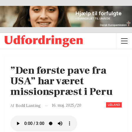
”Den første pave fra
USA” har været
missionspræst i Peru
UDLAND
16. maj. 2025/20
Af
Bodil Lanting