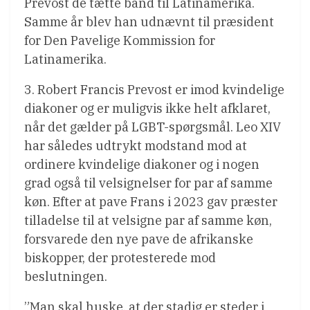
Prevost de tætte bånd til Latinamerika.
Samme år blev han udnævnt til præsident
for Den Pavelige Kommission for
Latinamerika.
3. Robert Francis Prevost er imod kvindelige
diakoner og er muligvis ikke helt afklaret,
når det gælder på LGBT-spørgsmål. Leo XIV
har således udtrykt modstand mod at
ordinere kvindelige diakoner og i nogen
grad også til velsignelser for par af samme
køn. Efter at pave Frans i 2023 gav præster
tilladelse til at velsigne par af samme køn,
forsvarede den nye pave de afrikanske
biskopper, der protesterede mod
beslutningen.
”Man skal huske, at der stadig er steder i