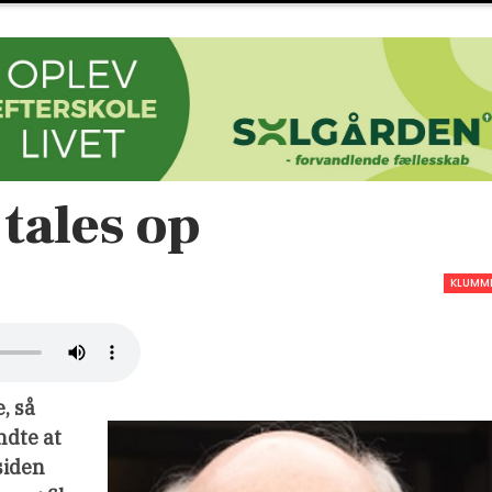
tales op
KLUMM
, så
ndte at
siden