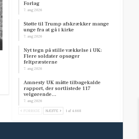
Forlag
7. aug 2026
Støtte til Trump afskrækker mange
unge fra at gå i kirke
7. aug 2026
Nyt tegn på stille vækkelse i UK:
Flere soldater opsøger
feltpræsterne
7. aug 2026
Amnesty UK måtte tilbagekalde
rapport, der sortlistede 117
velgørende…
7. aug 2026
FORRIGE
NÆSTE
1 af 4.668