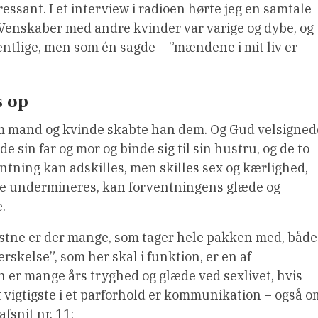
essant. I et interview i radioen hørte jeg en samtale
 Venskaber med andre kvinder var varige og dybe, og
entlige, men som én sagde – ”mændene i mit liv er
s op
som mand og kvinde skabte han dem. Og Gud velsigned
e sin far og mor og binde sig til sin hustru, og de to
lantning kan adskilles, men skilles sex og kærlighed,
me undermineres, kan forventningens glæde og
.
ristne er der mange, som tager hele pakken med, både
skelse”, som her skal i funktion, er en af
n er mange års tryghed og glæde ved sexlivet, hvis
 vigtigste i et parforhold er kommunikation – også o
fsnit nr. 11: