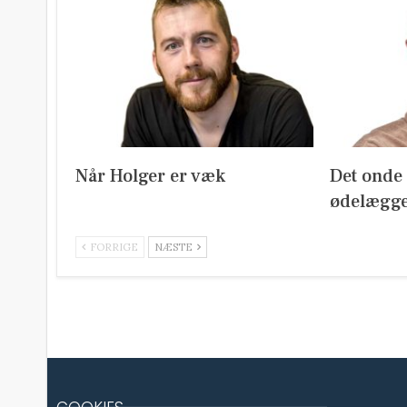
Når Holger er væk
Det onde m
ødelægge
FORRIGE
NÆSTE