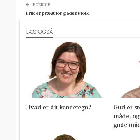
FORRIGE
Erik er præst for gadens folk
LÆS OGSÅ
Hvad er dit kendetegn?
Gud er st
måde, og 
gode må