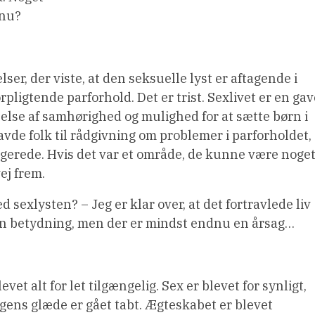
 nu?
er, der viste, at den seksuelle lyst er aftagende i
forpligtende parforhold. Det er trist. Sexlivet er en ga
else af samhørighed og mulighed for at sætte børn i
avde folk til rådgivning om problemer i parforholdet,
ungerede. Hvis det var et område, de kunne være noge
ej frem.
 sexlysten? – Jeg er klar over, at det fortravlede liv
en betydning, men der er mindst endnu en årsag…
evet alt for let tilgængelig. Sex er blevet for synligt,
ngens glæde er gået tabt. Ægteskabet er blevet