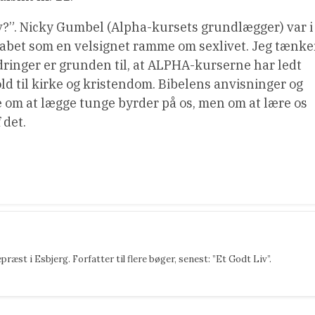
liv?”. Nicky Gumbel (Alpha-kursets grundlægger) var i
kabet som en velsignet ramme om sexlivet. Jeg tænker
rdringer er grunden til, at ALPHA-kurserne har ledt
old til kirke og kristendom. Bibelens anvisninger og
 om at lægge tunge byrder på os, men om at lære os
 det.
æst i Esbjerg. Forfatter til flere bøger, senest: ”Et Godt Liv”.