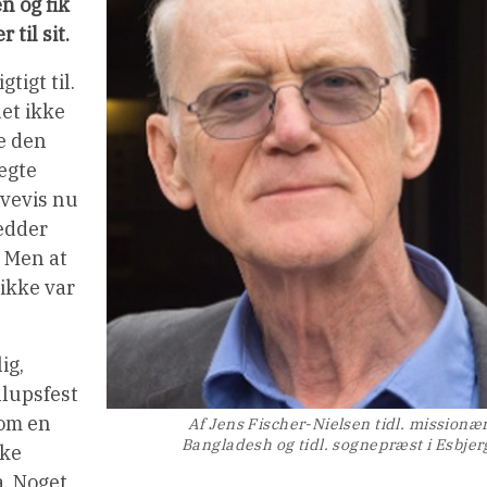
n og fik
til sit.
gtigt til.
det ikke
de den
ægte
evevis nu
edder
! Men at
 ikke var
ig,
llupsfest
 om en
Af Jens Fischer-Nielsen tidl. missionær
Bangladesh og tidl. sognepræst i Esbjer
kke
a. Noget