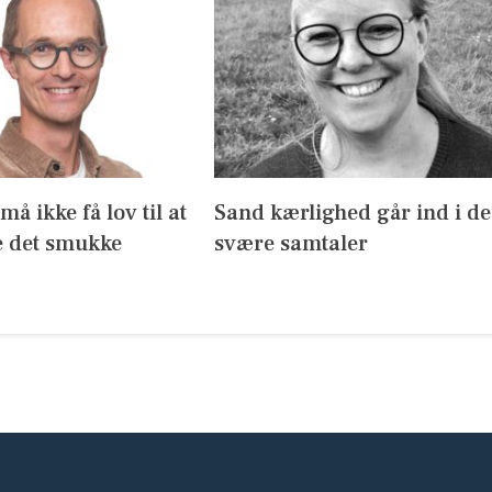
å ikke få lov til at
Sand kærlighed går ind i de
 det smukke
svære samtaler