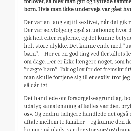
forlovet, så blev man gift og flyttede samme
børn. Hvis man ikke undervejs var gået hver 
Der var en lang vej til sexlivet, når det gik ri
Der var selvfølgelig også situationer, hvor 
gik helt efter reglerne, og det kunne bety
helt store ulykke. Det kunne ende med ”u
børn”. – Her er en god ting ved flertallets l
om dage. Der er ikke længere noget, som h
”uægte børn”. Tak og lov for det fremskridt
man skulle fortjene sig til et sexliv, tror jeg
så dårligt.
Det handlede om forsørgelsesgrundlag, bol
udstyr, samstemning af fælles værdier, bry
osv. Og endnu tidligere handlede det også
aftale mellem to familier – og kunne den i
komme på plads, var der stor sorg og dram