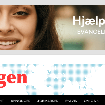
NT
ANNONCER
JOBMARKED
E-AVIS
OM OS