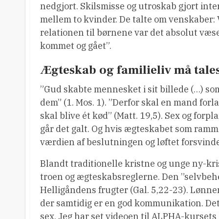
nedgjort. Skilsmisse og utroskab gjort inter
mellem to kvinder. De talte om venskaber:
relationen til børnene var det absolut væs
kommet og gået”.
Ægteskab og familieliv må tale
”Gud skabte mennesket i sit billede (…) 
dem” (1. Mos. 1). ”Derfor skal en mand forlad
skal blive ét kød” (Matt. 19,5). Sex og forp
går det galt. Og hvis ægteskabet som ram
værdien af beslutningen og løftet forsvinde
Blandt traditionelle kristne og unge ny-k
troen og ægteskabsreglerne. Den ”selvbeher
Helligåndens frugter (Gal. 5,22-23). Lønne
der samtidig er en god kommunikation. Det
sex. Jeg har set videoen til ALPHA-kursets a