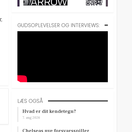
,
GUDSOPLEVELSER OG INTERVIEWS:
LÆS OGSÅ
Hvad er dit kendetegn?
7. aug 2026
Chelseas nye forsvarsspiller