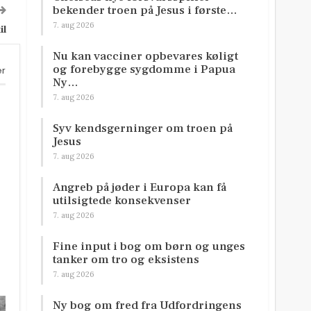
bekender troen på Jesus i første…
7. aug 2026
il
Nu kan vacciner opbevares køligt
og forebygge sygdomme i Papua
er
Ny…
7. aug 2026
Syv kendsgerninger om troen på
Jesus
7. aug 2026
Angreb på jøder i Europa kan få
utilsigtede konsekvenser
7. aug 2026
Fine input i bog om børn og unges
tanker om tro og eksistens
7. aug 2026
Ny bog om fred fra Udfordringens