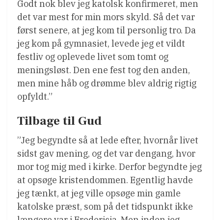
Godt nok blev jeg katolsk konfirmeret, men
det var mest for min mors skyld. Så det var
først senere, at jeg kom til personlig tro. Da
jeg kom på gymnasiet, levede jeg et vildt
festliv og oplevede livet som tomt og
meningsløst. Den ene fest tog den anden,
men mine håb og drømme blev aldrig rigtig
opfyldt.”
Tilbage til Gud
”Jeg begyndte så at lede efter, hvornår livet
sidst gav mening, og det var dengang, hvor
mor tog mig med i kirke. Derfor begyndte jeg
at opsøge kristendommen. Egentlig havde
jeg tænkt, at jeg ville opsøge min gamle
katolske præst, som på det tidspunkt ikke
længere var i Fredericia. Men inden jeg