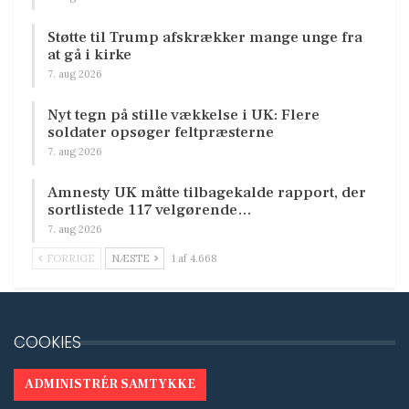
Støtte til Trump afskrækker mange unge fra
at gå i kirke
7. aug 2026
Nyt tegn på stille vækkelse i UK: Flere
soldater opsøger feltpræsterne
7. aug 2026
Amnesty UK måtte tilbagekalde rapport, der
sortlistede 117 velgørende…
7. aug 2026
FORRIGE
NÆSTE
1 af 4.668
COOKIES
ADMINISTRÉR SAMTYKKE