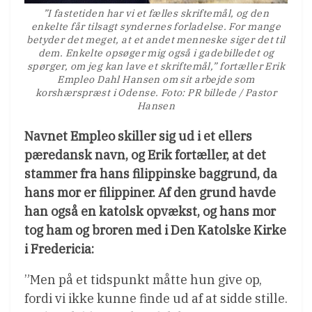
”I fastetiden har vi et fælles skriftemål, og den
enkelte får tilsagt syndernes forladelse. For mange
betyder det meget, at et andet menneske siger det til
dem. Enkelte opsøger mig også i gadebilledet og
spørger, om jeg kan lave et skriftemål,” fortæller Erik
Empleo Dahl Hansen om sit arbejde som
korshærspræst i Odense. Foto: PR billede / Pastor
Hansen
Navnet Empleo skiller sig ud i et ellers
pæredansk navn, og Erik fortæller, at det
stammer fra hans filippinske baggrund, da
hans mor er filippiner. Af den grund havde
han også en katolsk opvækst, og hans mor
tog ham og broren med i Den Katolske Kirke
i Fredericia:
”Men på et tidspunkt måtte hun give op,
fordi vi ikke kunne finde ud af at sidde stille.