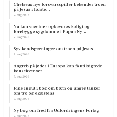
Chelseas nye forsvarsspiller bekender troen
på Jesus i første…
7. aug 2026
Nu kan vacciner opbevares køligt og
forebygge sygdomme i Papua Ny…
7. aug 2026
Syv kendsgerninger om troen på Jesus
7. aug 2026
Angreb på jøder i Europa kan få utilsigtede
konsekvenser
7. aug 2026
Fine input i bog om børn og unges tanker
om tro og eksistens
7. aug 2026
Ny bog om fred fra Udfordringens Forlag
7. aug 2026