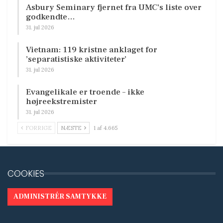
Asbury Seminary fjernet fra UMC’s liste over
godkendte…
31. jul 2026
Vietnam: 119 kristne anklaget for
’separatistiske aktiviteter’
31. jul 2026
Evangelikale er troende – ikke
højreekstremister
31. jul 2026
FORRIGE
NÆSTE
1 af 4.665
COOKIES
ADMINISTRÉR SAMTYKKE