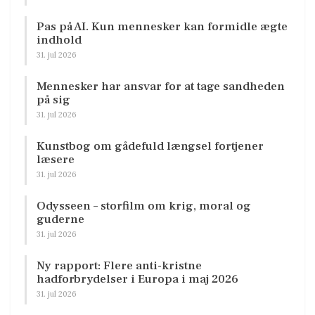
Pas på AI. Kun mennesker kan formidle ægte
indhold
31. jul 2026
Mennesker har ansvar for at tage sandheden
på sig
31. jul 2026
Kunstbog om gådefuld længsel fortjener
læsere
31. jul 2026
Odysseen – storfilm om krig, moral og
guderne
31. jul 2026
Ny rapport: Flere anti-kristne
hadforbrydelser i Europa i maj 2026
31. jul 2026