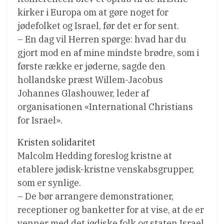
kirker i Europa om at gøre noget for
jødefolket og Israel, før det er for sent.
– En dag vil Herren spørge: hvad har du
gjort mod en af mine mindste brødre, som i
første række er jøderne, sagde den
hollandske præst Willem-Jacobus
Johannes Glashouwer, leder af
organisationen «International Christians
for Israel».
Kristen solidaritet
Malcolm Hedding foreslog kristne at
etablere jødisk-kristne venskabsgrupper,
som er synlige.
– De bør arrangere demonstrationer,
receptioner og banketter for at vise, at de er
venner med det jødiske folk og staten Israel.