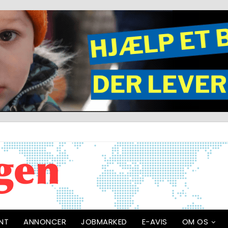
NT
ANNONCER
JOBMARKED
E-AVIS
OM OS