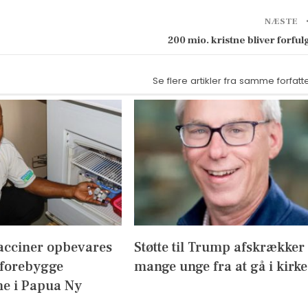
NÆSTE
200 mio. kristne bliver forful
Se flere artikler fra samme forfatt
acciner opbevares
Støtte til Trump afskrækker
 forebygge
mange unge fra at gå i kirke
e i Papua Ny