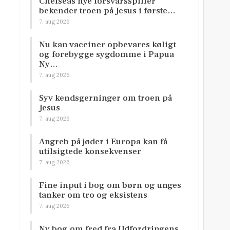
Chelseas nye forsvarsspiller
bekender troen på Jesus i første…
7. aug 2026
Nu kan vacciner opbevares køligt
og forebygge sygdomme i Papua
Ny…
7. aug 2026
Syv kendsgerninger om troen på
Jesus
7. aug 2026
Angreb på jøder i Europa kan få
utilsigtede konsekvenser
7. aug 2026
Fine input i bog om børn og unges
tanker om tro og eksistens
7. aug 2026
Ny bog om fred fra Udfordringens