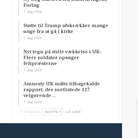
Forlag
7. aug 2026
Støtte til Trump afskrækker mange
unge fra at gå i kirke
7. aug 2026
Nyt tegn på stille vækkelse i UK:
Flere soldater opsøger
feltpræsterne
7. aug 2026
Amnesty UK måtte tilbagekalde
rapport, der sortlistede 117
velgørende…
7. aug 2026
FORRIGE
NÆSTE
1 af 4.668