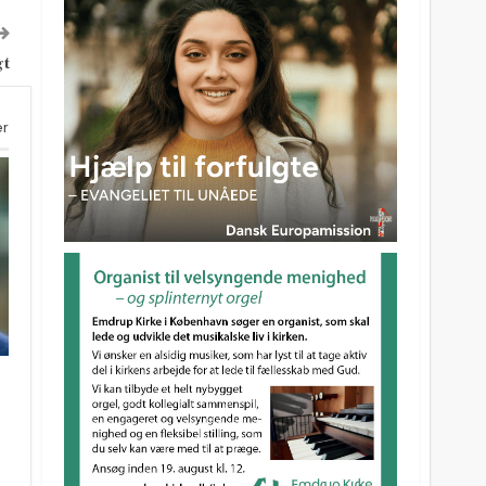
gt
er