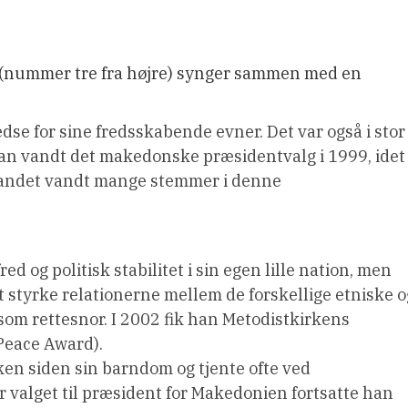
 (nummer tre fra højre) synger sammen med en
dse for sine fredsskabende evner. Det var også i stor
 han vandt det makedonske præsidentvalg i 1999, idet
 landet vandt mange stemmer i denne
ed og politisk stabilitet i sin egen lille nation, men
t styrke relationerne mellem de forskellige etniske o
 som rettesnor. I 2002 fik han Metodistkirkens
Peace Award).
ken siden sin barndom og tjente ofte ved
er valget til præsident for Makedonien fortsatte han