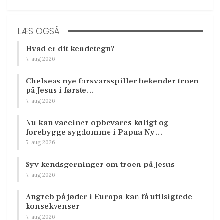
LÆS OGSÅ
Hvad er dit kendetegn?
7. aug 2026
Chelseas nye forsvarsspiller bekender troen
på Jesus i første…
7. aug 2026
Nu kan vacciner opbevares køligt og
forebygge sygdomme i Papua Ny…
7. aug 2026
Syv kendsgerninger om troen på Jesus
7. aug 2026
Angreb på jøder i Europa kan få utilsigtede
konsekvenser
7. aug 2026