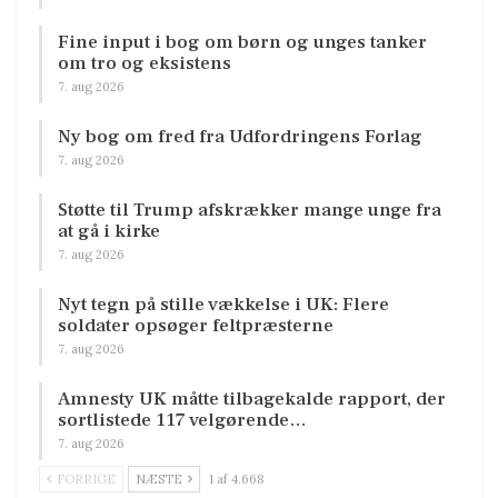
Fine input i bog om børn og unges tanker
om tro og eksistens
7. aug 2026
Ny bog om fred fra Udfordringens Forlag
7. aug 2026
Støtte til Trump afskrækker mange unge fra
at gå i kirke
7. aug 2026
Nyt tegn på stille vækkelse i UK: Flere
soldater opsøger feltpræsterne
7. aug 2026
Amnesty UK måtte tilbagekalde rapport, der
sortlistede 117 velgørende…
7. aug 2026
FORRIGE
NÆSTE
1 af 4.668