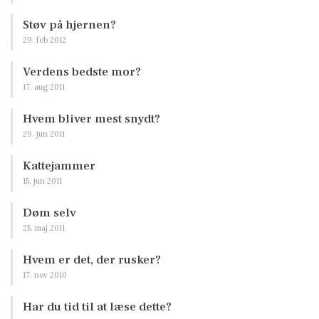
Støv på hjernen?
29. feb 2012
Verdens bedste mor?
17. aug 2011
Hvem bliver mest snydt?
29. jun 2011
Kattejammer
15. jun 2011
Døm selv
25. maj 2011
Hvem er det, der rusker?
17. nov 2010
Har du tid til at læse dette?