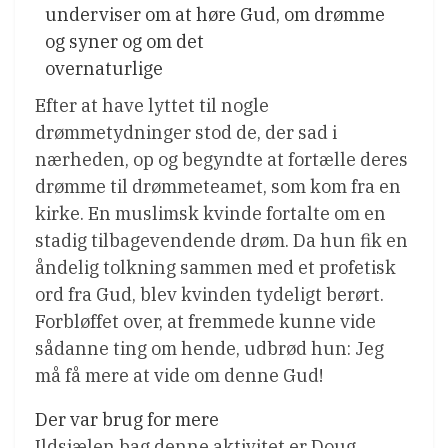
underviser om at høre Gud, om drømme
og syner og om det
overnaturlige
Efter at have lyttet til nogle
drømmetydninger stod de, der sad i
nærheden, op og begyndte at fortælle deres
drømme til drømmeteamet, som kom fra en
kirke. En muslimsk kvinde fortalte om en
stadig tilbagevendende drøm. Da hun fik en
åndelig tolkning sammen med et profetisk
ord fra Gud, blev kvinden tydeligt berørt.
Forbløffet over, at fremmede kunne vide
sådanne ting om hende, udbrød hun: Jeg
må få mere at vide om denne Gud!
Der var brug for mere
Ildsjælen bag denne aktivitet er Doug