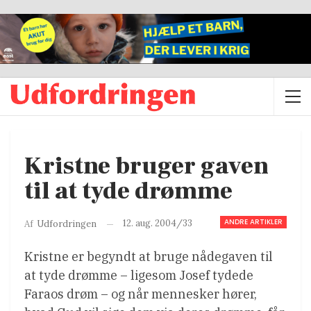
Kristne bruger gaven
til at tyde drømme
ANDRE ARTIKLER
12. aug. 2004/33
Af
Udfordringen
Kristne er begyndt at bruge nådegaven til
at tyde drømme – ligesom Josef tydede
Faraos drøm – og når mennesker hører,