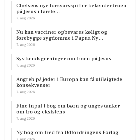
Chelseas nye forsvarsspiller bekender troen
på Jesus i første…
7. aug 2026
Nu kan vacciner opbevares køligt og
forebygge sygdomme i Papua Ny…
7. aug 2026
Syv kendsgerninger om troen på Jesus
7. aug 2026
Angreb på jøder i Europa kan få utilsigtede
konsekvenser
7. aug 2026
Fine input i bog om børn og unges tanker
om tro og eksistens
7. aug 2026
Ny bog om fred fra Udfordringens Forlag
7. aug 2026