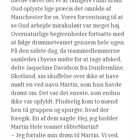
havde været der et år tidligere i min drøm.
Gud oplyste lige præcis det område af
Manchester for os. Vores forventning til at
se Gud arbejde mirakuløst var meget høj.
Overnaturlige begivenheder fortsatte med
at følge drømmeteamet gennem hele ugen.
På den sidste dag, da teammedlemmerne
samledes i byens midte for at tage afsked,
delte Jaqueline Davidson fra Dunfermline,
Skotland, sin skuffelse over ikke at have
mødt en ved navn Martin, som hun havde
drømt om. Det var det eneste, som endnu
ikke var opfyldt. Pludselig kom to mænd
hen til gruppen og spurgte, hvad der
foregik. En af dem sagde: Hej, jeg hedder
Martin Hele teamet råbteMartin!!
– Jeg fortalte min drøm til Martin. Vi ved,