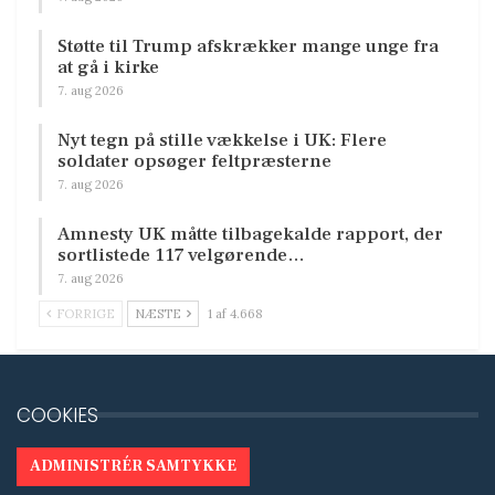
Støtte til Trump afskrækker mange unge fra
at gå i kirke
7. aug 2026
Nyt tegn på stille vækkelse i UK: Flere
soldater opsøger feltpræsterne
7. aug 2026
Amnesty UK måtte tilbagekalde rapport, der
sortlistede 117 velgørende…
7. aug 2026
FORRIGE
NÆSTE
1 af 4.668
COOKIES
ADMINISTRÉR SAMTYKKE