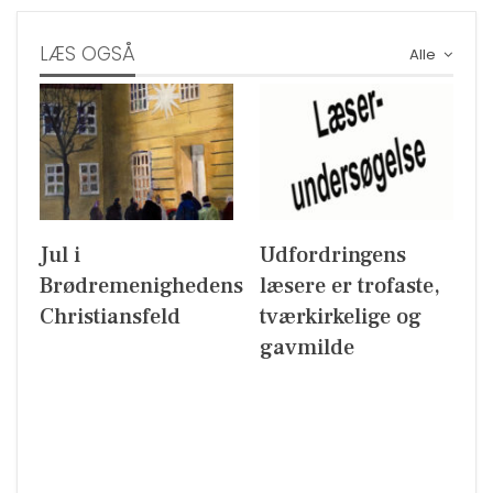
LÆS OGSÅ
Alle
Jul i
Udfordringens
Brødremenighedens
læsere er trofaste,
Christiansfeld
tværkirkelige og
gavmilde