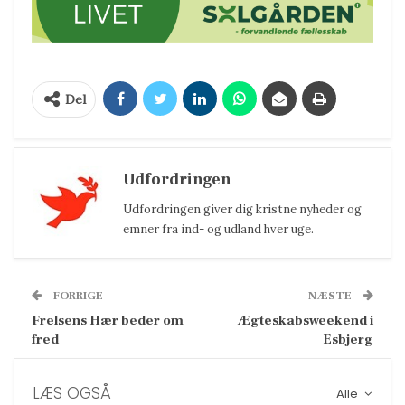
Del
Udfordringen
Udfordringen giver dig kristne nyheder og
emner fra ind- og udland hver uge.
FORRIGE
NÆSTE
Frelsens Hær beder om
Ægteskabsweekend i
fred
Esbjerg
LÆS OGSÅ
Alle