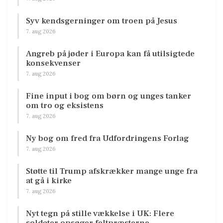
Syv kendsgerninger om troen på Jesus
7. aug 2026
Angreb på jøder i Europa kan få utilsigtede
konsekvenser
7. aug 2026
Fine input i bog om børn og unges tanker
om tro og eksistens
7. aug 2026
Ny bog om fred fra Udfordringens Forlag
7. aug 2026
Støtte til Trump afskrækker mange unge fra
at gå i kirke
7. aug 2026
Nyt tegn på stille vækkelse i UK: Flere
soldater opsøger feltpræsterne