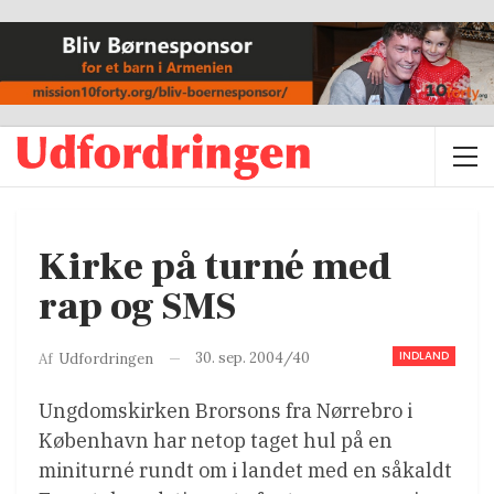
Kirke på turné med
rap og SMS
INDLAND
30. sep. 2004/40
Af
Udfordringen
Ungdomskirken Brorsons fra Nørrebro i
København har netop taget hul på en
miniturné rundt om i landet med en såkaldt