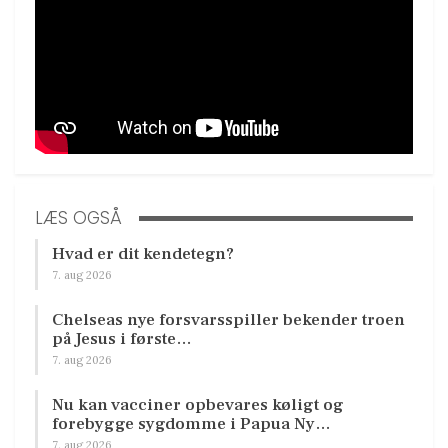
LÆS OGSÅ
Hvad er dit kendetegn?
7. aug 2026
Chelseas nye forsvarsspiller bekender troen
på Jesus i første…
7. aug 2026
Nu kan vacciner opbevares køligt og
forebygge sygdomme i Papua Ny…
7. aug 2026