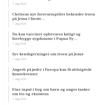
7. aug 2026
Chelseas nye forsvarsspiller bekender troen
på Jesus i første…
7. aug 2026
Nu kan vacciner opbevares køligt og
forebygge sygdomme i Papua Ny…
7. aug 2026
Syv kendsgerninger om troen på Jesus
7. aug 2026
Angreb på jøder i Europa kan få utilsigtede
konsekvenser
7. aug 2026
Fine input i bog om børn og unges tanker
om tro og eksistens
7. aug 2026