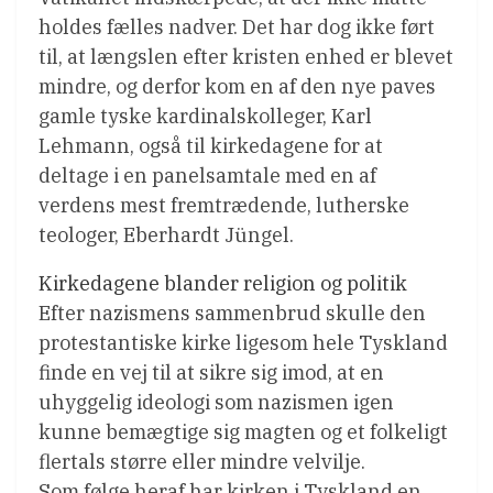
holdes fælles nadver. Det har dog ikke ført
til, at længslen efter kristen enhed er blevet
mindre, og derfor kom en af den nye paves
gamle tyske kardinalskolleger, Karl
Lehmann, også til kirkedagene for at
deltage i en panelsamtale med en af
verdens mest fremtrædende, lutherske
teologer, Eberhardt Jüngel.
Kirkedagene blander religion og politik
Efter nazismens sammenbrud skulle den
protestantiske kirke ligesom hele Tyskland
finde en vej til at sikre sig imod, at en
uhyggelig ideologi som nazismen igen
kunne bemægtige sig magten og et folkeligt
flertals større eller mindre velvilje.
Som følge heraf har kirken i Tyskland en