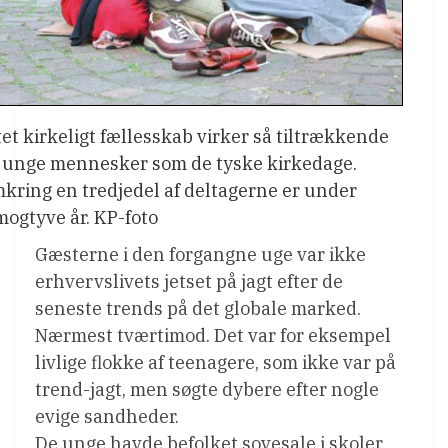
tet kirkeligt fællesskab virker så tiltrækkende
 unge mennesker som de tyske kirkedage.
kring en tredjedel af deltagerne er under
mogtyve år. KP-foto
Gæsterne i den forgangne uge var ikke
erhvervslivets jetset på jagt efter de
seneste trends på det globale marked.
Nærmest tværtimod. Det var for eksempel
livlige flokke af teenagere, som ikke var på
trend-jagt, men søgte dybere efter nogle
evige sandheder.
De unge havde befolket sovesale i skoler,