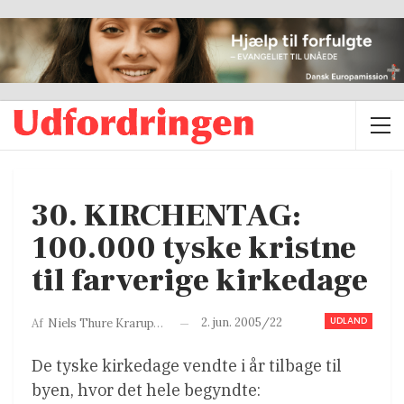
30. KIRCHENTAG:
100.000 tyske kristne
til farverige kirkedage
UDLAND
2. jun. 2005/22
Af
Niels Thure Krarup/KP
De tyske kirkedage vendte i år tilbage til
byen, hvor det hele begyndte: