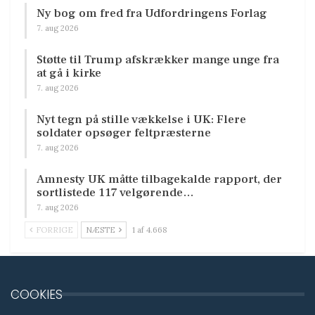
Ny bog om fred fra Udfordringens Forlag
7. aug 2026
Støtte til Trump afskrækker mange unge fra
at gå i kirke
7. aug 2026
Nyt tegn på stille vækkelse i UK: Flere
soldater opsøger feltpræsterne
7. aug 2026
Amnesty UK måtte tilbagekalde rapport, der
sortlistede 117 velgørende…
7. aug 2026
FORRIGE
NÆSTE
1 af 4.668
COOKIES