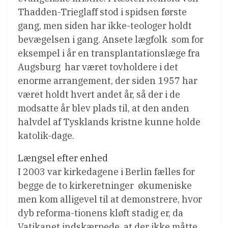
Thadden-Trieglaff stod i spidsen første
gang, men siden har ikke-teologer holdt
bevægelsen i gang. Ansete lægfolk  som for
eksempel i år en transplantationslæge fra
Augsburg  har været tovholdere i det
enorme arrangement, der siden 1957 har
været holdt hvert andet år, så der i de
modsatte år blev plads til, at den anden
halvdel af Tysklands kristne kunne holde
katolik-dage.
Længsel efter enhed
I 2003 var kirkedagene i Berlin fælles for
begge de to kirkeretninger  økumeniske 
men kom alligevel til at demonstrere, hvor
dyb reforma-tionens kløft stadig er, da
Vatikanet indskærpede, at der ikke måtte