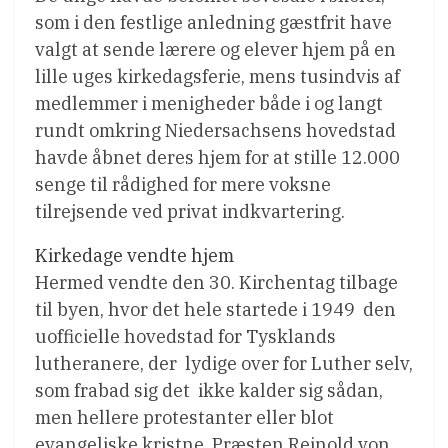
som i den festlige anledning gæstfrit have
valgt at sende lærere og elever hjem på en
lille uges kirkedagsferie, mens tusindvis af
medlemmer i menigheder både i og langt
rundt omkring Niedersachsens hovedstad
havde åbnet deres hjem for at stille 12.000
senge til rådighed for mere voksne
tilrejsende ved privat indkvartering.
Kirkedage vendte hjem
Hermed vendte den 30. Kirchentag tilbage
til byen, hvor det hele startede i 1949  den
uofficielle hovedstad for Tysklands
lutheranere, der  lydige over for Luther selv,
som frabad sig det  ikke kalder sig sådan,
men hellere protestanter eller blot
evangeliske kristne. Præsten Reinold von