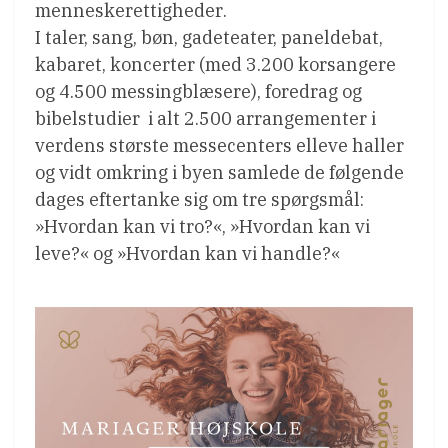
menneskerettigheder.
I taler, sang, bøn, gadeteater, paneldebat,
kabaret, koncerter (med 3.200 korsangere
og 4.500 messingblæsere), foredrag og
bibelstudier  i alt 2.500 arrangementer i
verdens største messecenters elleve haller
og vidt omkring i byen samlede de følgende
dages eftertanke sig om tre spørgsmål:
»Hvordan kan vi tro?«, »Hvordan kan vi
leve?« og »Hvordan kan vi handle?«