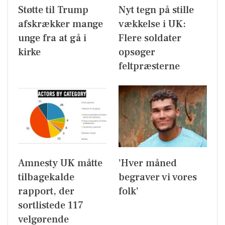
Støtte til Trump
Nyt tegn på stille
afskrækker mange
vækkelse i UK:
unge fra at gå i
Flere soldater
kirke
opsøger
feltpræsterne
Amnesty UK måtte
’Hver måned
tilbagekalde
begraver vi vores
rapport, der
folk’
sortlistede 117
velgørende