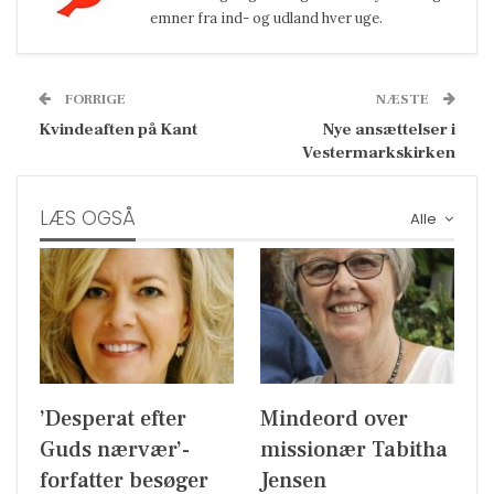
emner fra ind- og udland hver uge.
FORRIGE
NÆSTE
Kvindeaften på Kant
Nye ansættelser i
Vestermarkskirken
LÆS OGSÅ
Alle
’Desperat efter
Mindeord over
Guds nærvær’-
missionær Tabitha
forfatter besøger
Jensen