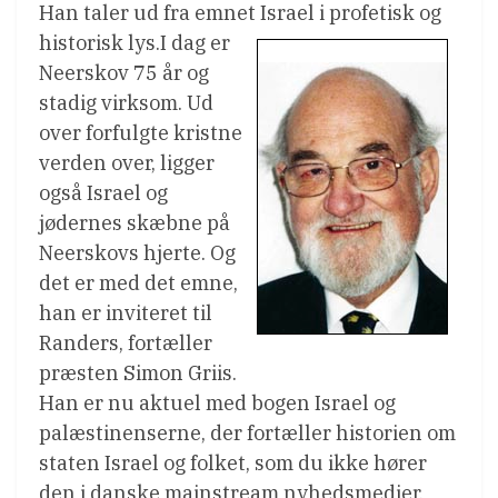
Han taler ud fra emnet Israel i profetisk og
historisk lys.
I dag er
Neerskov 75 år og
stadig virksom. Ud
over forfulgte kristne
verden over, ligger
også Israel og
jødernes skæbne på
Neerskovs hjerte. Og
det er med det emne,
han er inviteret til
Randers, fortæller
præsten Simon Griis.
Han er nu aktuel med bogen Israel og
palæstinenserne, der fortæller historien om
staten Israel og folket, som du ikke hører
den i danske mainstream nyhedsmedier.