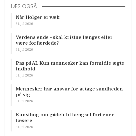
LÆS OGSÅ
Når Holger er væk
31. jul 2026
Verdens ende – skal kristne længes eller
være forfærdede?
31. jul 2026
Pas på AI. Kun mennesker kan formidle ægte
indhold
31. jul 2026
Mennesker har ansvar for at tage sandheden
på sig
31. jul 2026
Kunstbog om gådefuld længsel fortjener
læsere
31. jul 2026