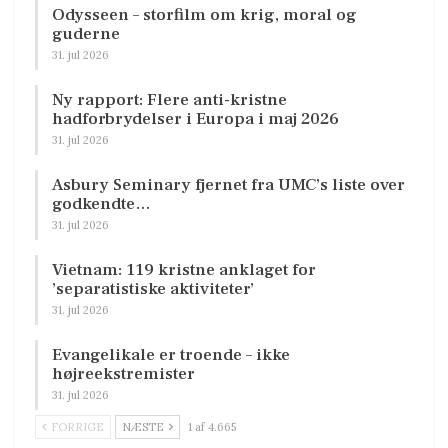
Odysseen – storfilm om krig, moral og
guderne
31. jul 2026
Ny rapport: Flere anti-kristne
hadforbrydelser i Europa i maj 2026
31. jul 2026
Asbury Seminary fjernet fra UMC’s liste over
godkendte…
31. jul 2026
Vietnam: 119 kristne anklaget for
’separatistiske aktiviteter’
31. jul 2026
Evangelikale er troende – ikke
højreekstremister
31. jul 2026
FORRIGE
NÆSTE
1 af 4.665