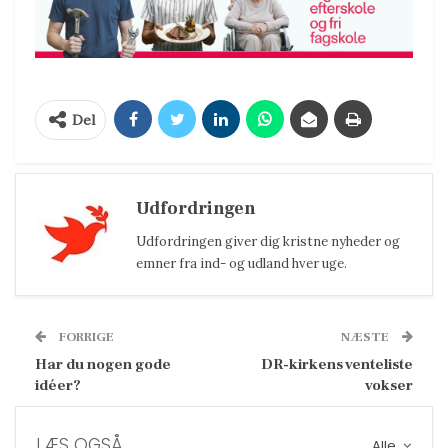
Del
Udfordringen
Udfordringen giver dig kristne nyheder og
emner fra ind- og udland hver uge.
FORRIGE
NÆSTE
Har du nogen gode
DR-kirkens venteliste
idéer?
vokser
LÆS OGSÅ
Alle