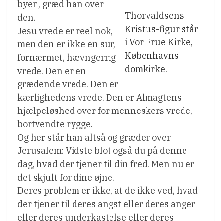
byen, græd han over
Thorvaldsens
den.
Kristus-figur står
Jesu vrede er reel nok,
i Vor Frue Kirke,
men den er ikke en sur,
Københavns
fornærmet, hævngerrig
domkirke.
vrede. Den er en
grædende vrede. Den er
kærlighedens vrede. Den er Almagtens
hjælpeløshed over for menneskers vrede,
bortvendte rygge.
Og her står han altså og græder over
Jerusalem: Vidste blot også du på denne
dag, hvad der tjener til din fred. Men nu er
det skjult for dine øjne.
Deres problem er ikke, at de ikke ved, hvad
der tjener til deres angst eller deres anger
eller deres underkastelse eller deres