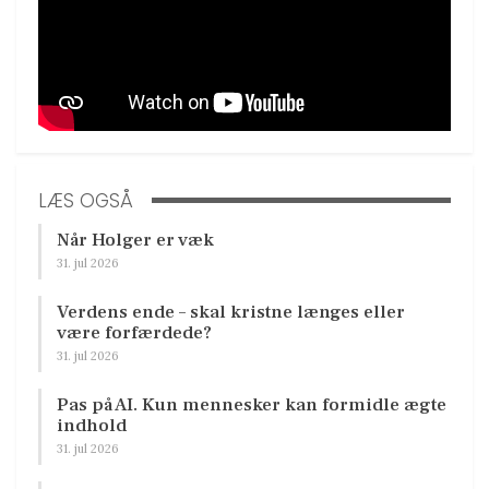
LÆS OGSÅ
Når Holger er væk
31. jul 2026
Verdens ende – skal kristne længes eller
være forfærdede?
31. jul 2026
Pas på AI. Kun mennesker kan formidle ægte
indhold
31. jul 2026