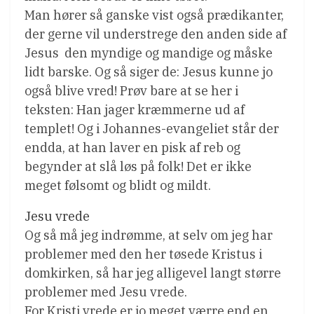
Man hører så ganske vist også prædikanter,
der gerne vil understrege den anden side af
Jesus  den myndige og mandige og måske
lidt barske. Og så siger de: Jesus kunne jo
også blive vred! Prøv bare at se her i
teksten: Han jager kræmmerne ud af
templet! Og i Johannes-evangeliet står der
endda, at han laver en pisk af reb og
begynder at slå løs på folk! Det er ikke
meget følsomt og blidt og mildt.
Jesu vrede
Og så må jeg indrømme, at selv om jeg har
problemer med den her tøsede Kristus i
domkirken, så har jeg alligevel langt større
problemer med Jesu vrede.
For Kristi vrede er jo meget værre end en