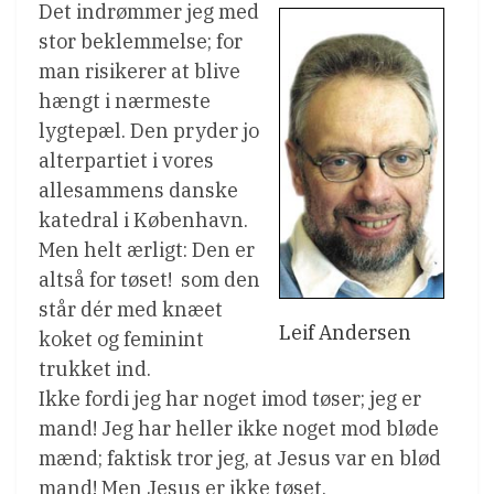
Det indrømmer jeg med
stor beklemmelse; for
man risikerer at blive
hængt i nærmeste
lygtepæl. Den pryder jo
alterpartiet i vores
allesammens danske
katedral i København.
Men helt ærligt: Den er
altså for tøset!  som den
står dér med knæet
Leif Andersen
koket og feminint
trukket ind.
Ikke fordi jeg har noget imod tøser; jeg er
mand! Jeg har heller ikke noget mod bløde
mænd; faktisk tror jeg, at Jesus var en blød
mand! Men Jesus er ikke tøset.