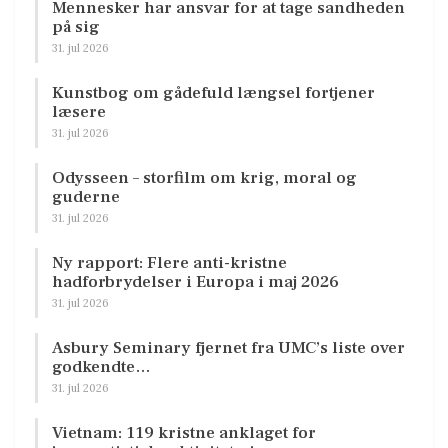
Mennesker har ansvar for at tage sandheden
på sig
31. jul 2026
Kunstbog om gådefuld længsel fortjener
læsere
31. jul 2026
Odysseen – storfilm om krig, moral og
guderne
31. jul 2026
Ny rapport: Flere anti-kristne
hadforbrydelser i Europa i maj 2026
31. jul 2026
Asbury Seminary fjernet fra UMC’s liste over
godkendte…
31. jul 2026
Vietnam: 119 kristne anklaget for