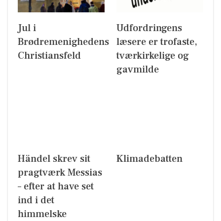
Jul i
Udfordringens
Brødremenighedens
læsere er trofaste,
Christiansfeld
tværkirkelige og
gavmilde
Händel skrev sit
Klimadebatten
pragtværk Messias
– efter at have set
ind i det
himmelske