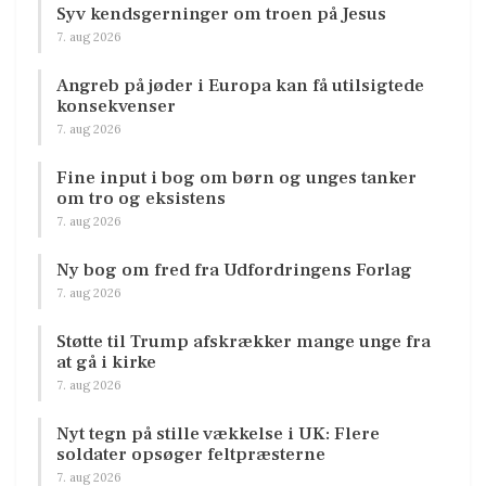
Syv kendsgerninger om troen på Jesus
7. aug 2026
Angreb på jøder i Europa kan få utilsigtede
konsekvenser
7. aug 2026
Fine input i bog om børn og unges tanker
om tro og eksistens
7. aug 2026
Ny bog om fred fra Udfordringens Forlag
7. aug 2026
Støtte til Trump afskrækker mange unge fra
at gå i kirke
7. aug 2026
Nyt tegn på stille vækkelse i UK: Flere
soldater opsøger feltpræsterne
7. aug 2026