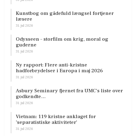
Kunstbog om gådefuld længsel fortjener
læsere
31. jul 2026
Odysseen – storfilm om krig, moral og
guderne
31. jul 2026
Ny rapport: Flere anti-kristne
hadforbrydelser i Europa i maj 2026
31. jul 2026
Asbury Seminary fjernet fra UMC’s liste over
godkendte…
31. jul 2026
Vietnam: 119 kristne anklaget for
’separatistiske aktiviteter’
31. jul 2026