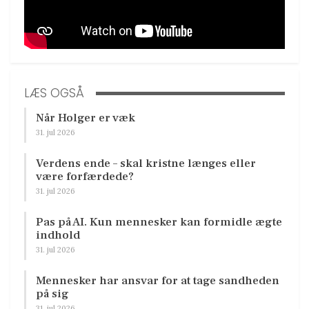
LÆS OGSÅ
Når Holger er væk
31. jul 2026
Verdens ende – skal kristne længes eller
være forfærdede?
31. jul 2026
Pas på AI. Kun mennesker kan formidle ægte
indhold
31. jul 2026
Mennesker har ansvar for at tage sandheden
på sig
31. jul 2026