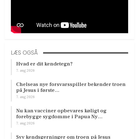
LÆS OGSÅ
Hvad er dit kendetegn?
7. aug 2026
Chelseas nye forsvarsspiller bekender troen
på Jesus i første…
7. aug 2026
Nu kan vacciner opbevares køligt og
forebygge sygdomme i Papua Ny…
7. aug 2026
Syv kendsgerninger om troen på Jesus