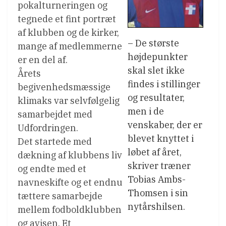
pokalturneringen og
tegnede et fint portræt
af klubben og de kirker,
– De største
mange af medlemmerne
højdepunkter
er en del af.
skal slet ikke
Årets
findes i stillinger
begivenhedsmæssige
og resultater,
klimaks var selvfølgelig
men i de
samarbejdet med
venskaber, der er
Udfordringen.
blevet knyttet i
Det startede med
løbet af året,
dækning af klubbens liv
skriver træner
og endte med et
Tobias Ambs-
navneskifte og et endnu
Thomsen i sin
tættere samarbejde
nytårshilsen.
mellem fodboldklubben
og avisen. Et