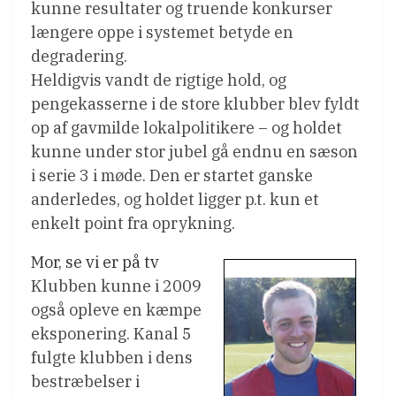
kunne resultater og truende konkurser
længere oppe i systemet betyde en
degradering.
Heldigvis vandt de rigtige hold, og
pengekasserne i de store klubber blev fyldt
op af gavmilde lokalpolitikere – og holdet
kunne under stor jubel gå endnu en sæson
i serie 3 i møde. Den er startet ganske
anderledes, og holdet ligger p.t. kun et
enkelt point fra oprykning.
Mor, se vi er på tv
Klubben kunne i 2009
også opleve en kæmpe
eksponering. Kanal 5
fulgte klubben i dens
bestræbelser i