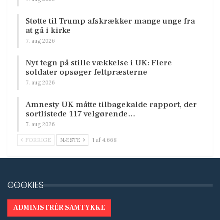
Støtte til Trump afskrækker mange unge fra
at gå i kirke
7. aug 2026
Nyt tegn på stille vækkelse i UK: Flere
soldater opsøger feltpræsterne
7. aug 2026
Amnesty UK måtte tilbagekalde rapport, der
sortlistede 117 velgørende…
7. aug 2026
FORRIGE
NÆSTE
1 af 4.668
COOKIES
ADMINISTRÉR SAMTYKKE