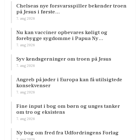
Chelseas nye forsvarsspiller bekender troen
på Jesus i første…
7. aug 2026
Nu kan vacciner opbevares køligt og
forebygge sygdomme i Papua Ny…
7. aug 2026
Syv kendsgerninger om troen på Jesus
7. aug 2026
Angreb på jøder i Europa kan få utilsigtede
konsekvenser
7. aug 2026
Fine input i bog om børn og unges tanker
om tro og eksistens
7. aug 2026
Ny bog om fred fra Udfordringens Forlag
7. aug 2026