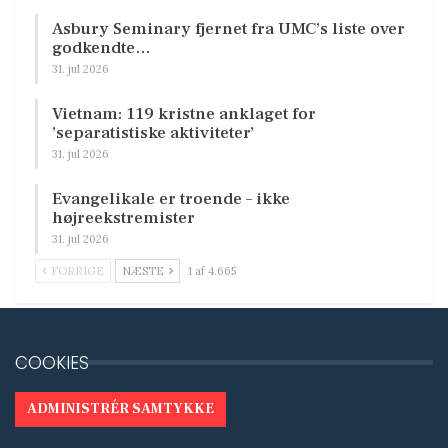
Asbury Seminary fjernet fra UMC’s liste over
godkendte…
31. jul 2026
Vietnam: 119 kristne anklaget for
’separatistiske aktiviteter’
31. jul 2026
Evangelikale er troende – ikke
højreekstremister
31. jul 2026
FORRIGE
NÆSTE
1 af 4.665
COOKIES
ADMINISTRÉR SAMTYKKE