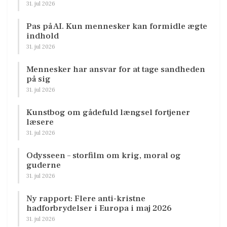
31. jul 2026
Pas på AI. Kun mennesker kan formidle ægte
indhold
31. jul 2026
Mennesker har ansvar for at tage sandheden
på sig
31. jul 2026
Kunstbog om gådefuld længsel fortjener
læsere
31. jul 2026
Odysseen – storfilm om krig, moral og
guderne
31. jul 2026
Ny rapport: Flere anti-kristne
hadforbrydelser i Europa i maj 2026
31. jul 2026