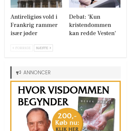
Antireligiøs vold i
Debat: ’Kun
Frankrig rammer
kristendommen
især jøder
kan redde Vesten’
FORRIGE
NÆSTE
ANNONCER