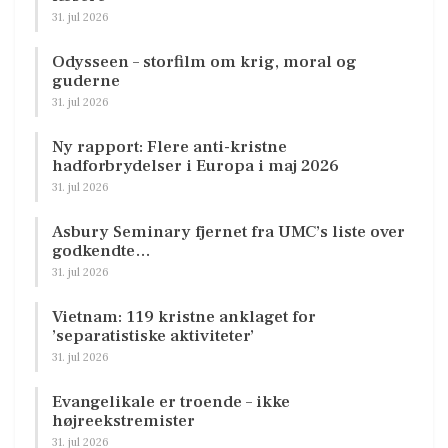
31. jul 2026
Odysseen – storfilm om krig, moral og
guderne
31. jul 2026
Ny rapport: Flere anti-kristne
hadforbrydelser i Europa i maj 2026
31. jul 2026
Asbury Seminary fjernet fra UMC’s liste over
godkendte…
31. jul 2026
Vietnam: 119 kristne anklaget for
’separatistiske aktiviteter’
31. jul 2026
Evangelikale er troende – ikke
højreekstremister
31. jul 2026