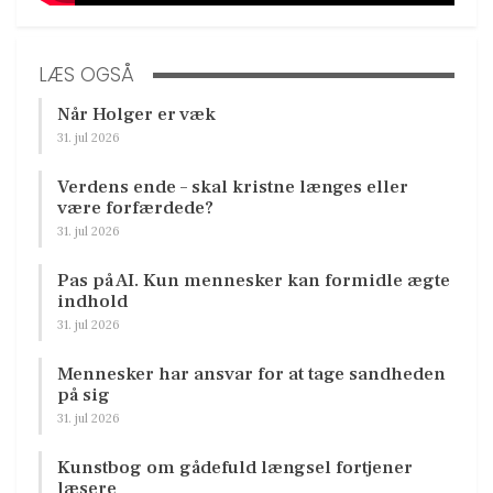
LÆS OGSÅ
Når Holger er væk
31. jul 2026
Verdens ende – skal kristne længes eller
være forfærdede?
31. jul 2026
Pas på AI. Kun mennesker kan formidle ægte
indhold
31. jul 2026
Mennesker har ansvar for at tage sandheden
på sig
31. jul 2026
Kunstbog om gådefuld længsel fortjener
læsere