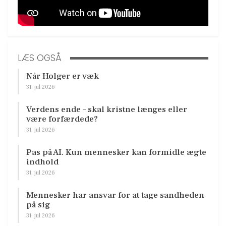
LÆS OGSÅ
Når Holger er væk
31. jul 2026
Verdens ende – skal kristne længes eller
være forfærdede?
31. jul 2026
Pas på AI. Kun mennesker kan formidle ægte
indhold
31. jul 2026
Mennesker har ansvar for at tage sandheden
på sig
31. jul 2026