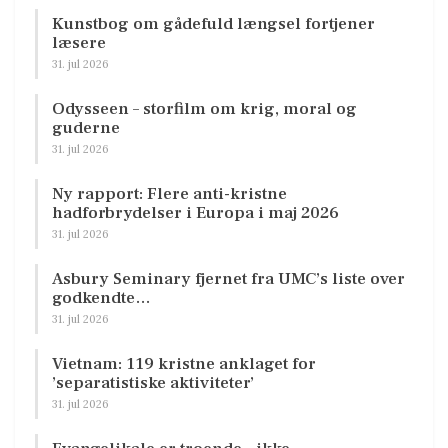
Kunstbog om gådefuld længsel fortjener
læsere
31. jul 2026
Odysseen – storfilm om krig, moral og
guderne
31. jul 2026
Ny rapport: Flere anti-kristne
hadforbrydelser i Europa i maj 2026
31. jul 2026
Asbury Seminary fjernet fra UMC’s liste over
godkendte…
31. jul 2026
Vietnam: 119 kristne anklaget for
’separatistiske aktiviteter’
31. jul 2026