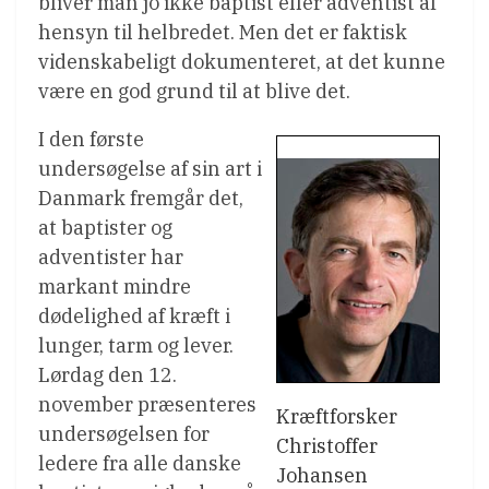
bliver man jo ikke baptist eller adventist af
hensyn til helbredet. Men det er faktisk
videnskabeligt dokumenteret, at det kunne
være en god grund til at blive det.
I den første
undersøgelse af sin art i
Danmark fremgår det,
at baptister og
adventister har
markant mindre
dødelighed af kræft i
lunger, tarm og lever.
Lørdag den 12.
november præsenteres
Kræftforsker
undersøgelsen for
Christoffer
ledere fra alle danske
Johansen