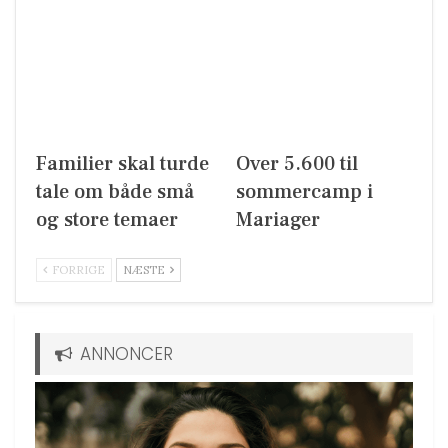
Familier skal turde
Over 5.600 til
tale om både små
sommercamp i
og store temaer
Mariager
FORRIGE
NÆSTE
ANNONCER