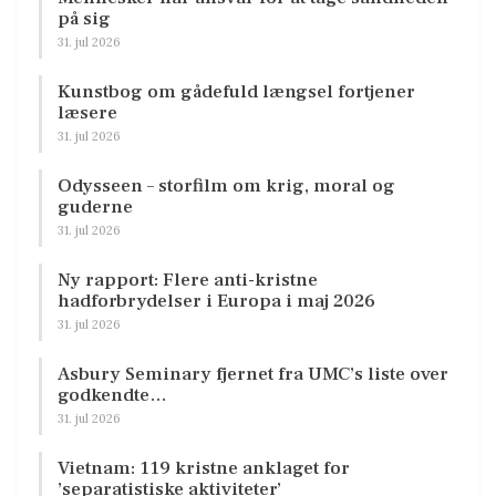
på sig
31. jul 2026
Kunstbog om gådefuld længsel fortjener
læsere
31. jul 2026
Odysseen – storfilm om krig, moral og
guderne
31. jul 2026
Ny rapport: Flere anti-kristne
hadforbrydelser i Europa i maj 2026
31. jul 2026
Asbury Seminary fjernet fra UMC’s liste over
godkendte…
31. jul 2026
Vietnam: 119 kristne anklaget for
’separatistiske aktiviteter’