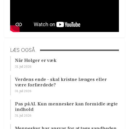
LÆS OGSÅ
Når Holger er væk
31. jul 2026
Verdens ende – skal kristne længes eller
være forfærdede?
31. jul 2026
Pas på AI. Kun mennesker kan formidle ægte
indhold
31. jul 2026
Mennesker har ansvar for at tage sandheden