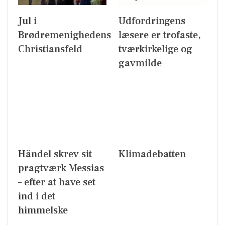
Jul i
Udfordringens
Brødremenighedens
læsere er trofaste,
Christiansfeld
tværkirkelige og
gavmilde
Händel skrev sit
Klimadebatten
pragtværk Messias
– efter at have set
ind i det
himmelske