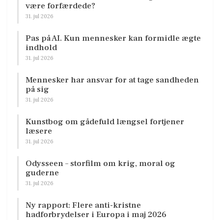
være forfærdede?
31. jul 2026
Pas på AI. Kun mennesker kan formidle ægte
indhold
31. jul 2026
Mennesker har ansvar for at tage sandheden
på sig
31. jul 2026
Kunstbog om gådefuld længsel fortjener
læsere
31. jul 2026
Odysseen – storfilm om krig, moral og
guderne
31. jul 2026
Ny rapport: Flere anti-kristne
hadforbrydelser i Europa i maj 2026