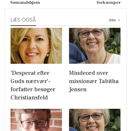
Sømandshjem
forkæmper
LÆS OGSÅ
Alle
’Desperat efter
Mindeord over
Guds nærvær’-
missionær Tabitha
forfatter besøger
Jensen
Christiansfeld