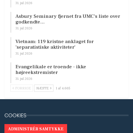
31. jul 2026
Asbury Seminary fjernet fra UMC’s liste over
godkendte…
31. jul 2026
Vietnam: 119 kristne anklaget for
’separatistiske aktiviteter’
31. jul 2026
Evangelikale er troende – ikke
højreekstremister
31. jul 2026
FORRIGE
NÆSTE
1 af 4.665
COOKIES
ADMINISTRÉR SAMTYKKE