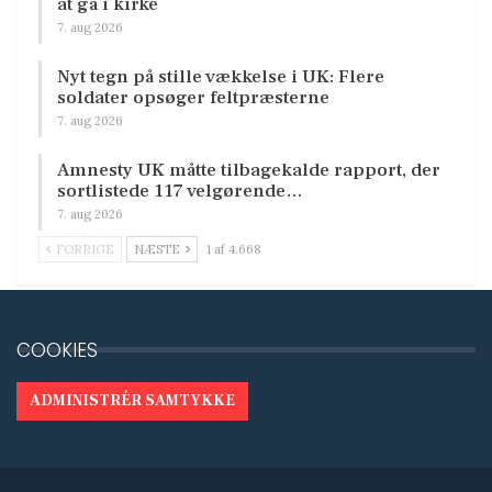
at gå i kirke
7. aug 2026
Nyt tegn på stille vækkelse i UK: Flere
soldater opsøger feltpræsterne
7. aug 2026
Amnesty UK måtte tilbagekalde rapport, der
sortlistede 117 velgørende…
7. aug 2026
FORRIGE
NÆSTE
1 af 4.668
COOKIES
ADMINISTRÉR SAMTYKKE