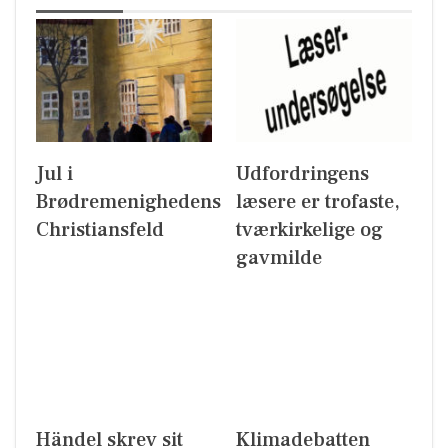
Jul i
Udfordringens
Brødremenighedens
læsere er trofaste,
Christiansfeld
tværkirkelige og
gavmilde
Händel skrev sit
Klimadebatten