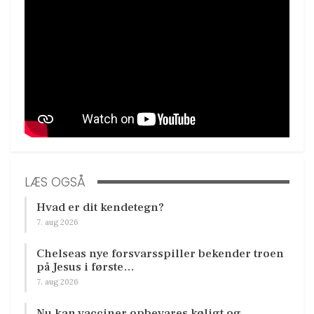
LÆS OGSÅ
Hvad er dit kendetegn?
7. aug 2026
Chelseas nye forsvarsspiller bekender troen
på Jesus i første…
7. aug 2026
Nu kan vacciner opbevares køligt og