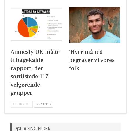
Amnesty UK måtte
’Hver måned
tilbagekalde
begraver vi vores
rapport, der
folk’
sortlistede 117
velgørende
grupper
FORRIGE
NÆSTE
ANNONCER