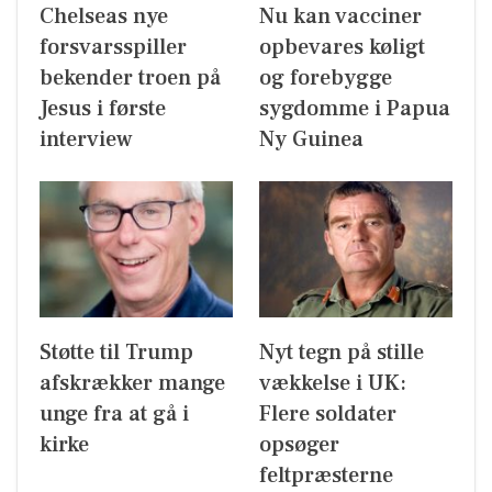
Chelseas nye
Nu kan vacciner
forsvarsspiller
opbevares køligt
bekender troen på
og forebygge
Jesus i første
sygdomme i Papua
interview
Ny Guinea
Støtte til Trump
Nyt tegn på stille
afskrækker mange
vækkelse i UK:
unge fra at gå i
Flere soldater
kirke
opsøger
feltpræsterne