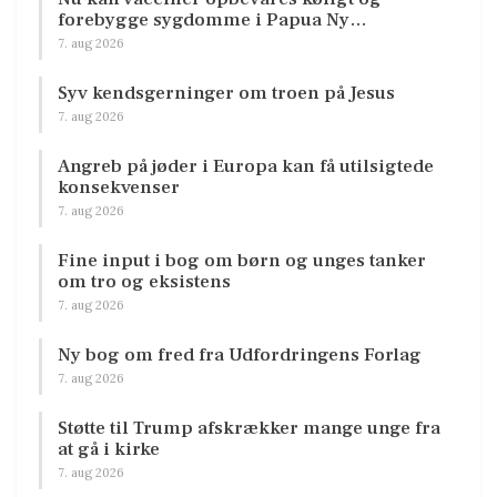
forebygge sygdomme i Papua Ny…
7. aug 2026
Syv kendsgerninger om troen på Jesus
7. aug 2026
Angreb på jøder i Europa kan få utilsigtede
konsekvenser
7. aug 2026
Fine input i bog om børn og unges tanker
om tro og eksistens
7. aug 2026
Ny bog om fred fra Udfordringens Forlag
7. aug 2026
Støtte til Trump afskrækker mange unge fra
at gå i kirke
7. aug 2026