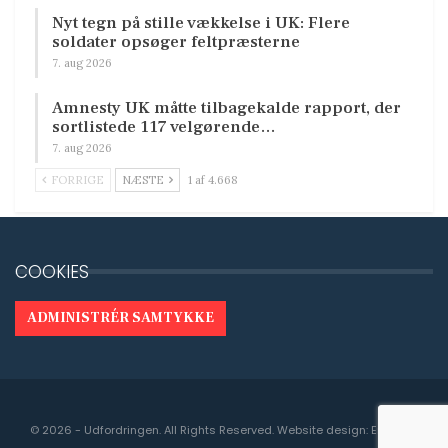
Nyt tegn på stille vækkelse i UK: Flere
soldater opsøger feltpræsterne
7. aug 2026
Amnesty UK måtte tilbagekalde rapport, der
sortlistede 117 velgørende…
7. aug 2026
FORRIGE
NÆSTE
1 af 4.668
COOKIES
ADMINISTRÉR SAMTYKKE
© 2026 - Udfordringen. All Rights Reserved.
Website design:
Engedal