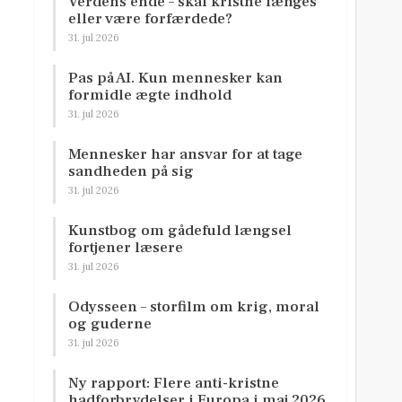
Verdens ende – skal kristne længes
eller være forfærdede?
31. jul 2026
Pas på AI. Kun mennesker kan
formidle ægte indhold
31. jul 2026
Mennesker har ansvar for at tage
sandheden på sig
31. jul 2026
Kunstbog om gådefuld længsel
fortjener læsere
31. jul 2026
Odysseen – storfilm om krig, moral
og guderne
31. jul 2026
Ny rapport: Flere anti-kristne
hadforbrydelser i Europa i maj 2026