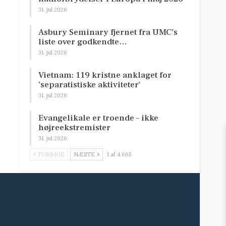
31. jul 2026
Asbury Seminary fjernet fra UMC’s
liste over godkendte…
31. jul 2026
Vietnam: 119 kristne anklaget for
’separatistiske aktiviteter’
31. jul 2026
Evangelikale er troende – ikke
højreekstremister
31. jul 2026
FORRIGE
NÆSTE
1 af 4.665