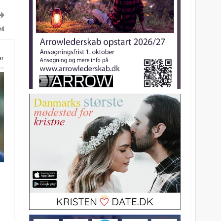
et
er