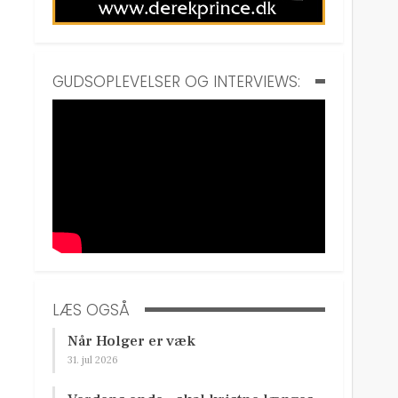
GUDSOPLEVELSER OG INTERVIEWS:
LÆS OGSÅ
Når Holger er væk
31. jul 2026