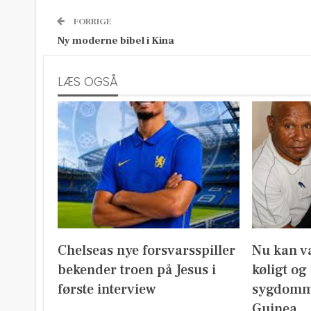
FORRIGE
Ny moderne bibel i Kina
LÆS OGSÅ
Chelseas nye forsvarsspiller
Nu kan v
bekender troen på Jesus i
køligt og
første interview
sygdomm
Guinea