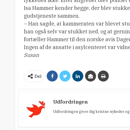
lykkedes ikke. Efter angrebet blev politiet
Isa Hammer kender begge, der blev stukket 
gudstjeneste sammen.
– Han sagde, at kammeraten var blevet stuk
han også selv var stukket ned, og at gernings
fortæller Hammer til den norske avis Dage
Ingen af de ansatte i asylcenteret var vidne
Susan
Del
Udfordringen
Udfordringen giver dig kristne nyheder og 