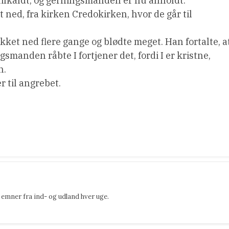
 tilkaldt, og gerningsmanden er nu anholdt.
ned, fra kirken Credokirken, hvor de går til
ket ned flere gange og blødte meget. Han fortalte, a
manden råbte I fortjener det, fordi I er kristne,
n.
r til angrebet.
emner fra ind- og udland hver uge.