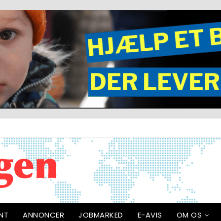
NT
ANNONCER
JOBMARKED
E-AVIS
OM OS