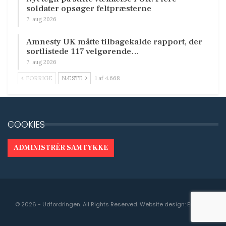
soldater opsøger feltpræsterne
7. aug 2026
Amnesty UK måtte tilbagekalde rapport, der
sortlistede 117 velgørende…
7. aug 2026
FORRIGE
NÆSTE
1 af 4.668
COOKIES
ADMINISTRÉR SAMTYKKE
© 2026 - Udfordringen. All Rights Reserved.
Website design:
Engedal