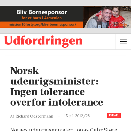
Norsk
udenrigsminister:
Ingen tolerance
overfor intolerance
ISRAEL
15. jul. 2012/28
Af
Richard Oestermann
Norges udenrigsminister, Jonas Gahr Støre,