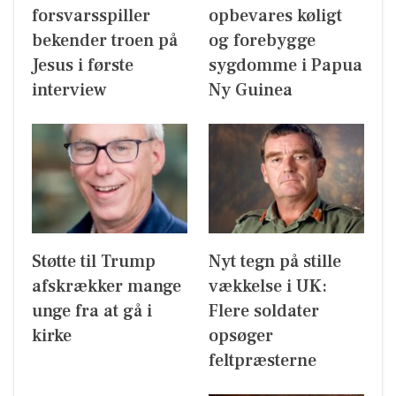
forsvarsspiller
opbevares køligt
bekender troen på
og forebygge
Jesus i første
sygdomme i Papua
interview
Ny Guinea
Støtte til Trump
Nyt tegn på stille
afskrækker mange
vækkelse i UK:
unge fra at gå i
Flere soldater
kirke
opsøger
feltpræsterne