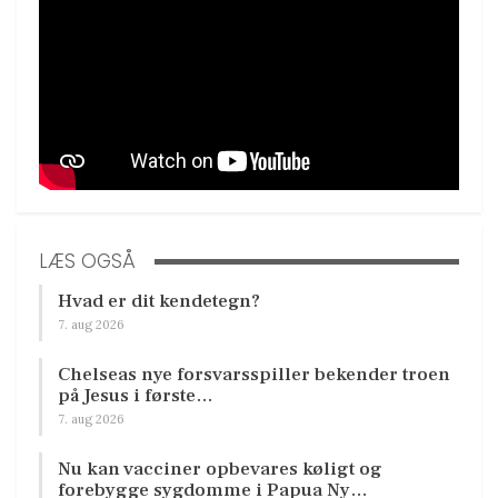
LÆS OGSÅ
Hvad er dit kendetegn?
7. aug 2026
Chelseas nye forsvarsspiller bekender troen
på Jesus i første…
7. aug 2026
Nu kan vacciner opbevares køligt og
forebygge sygdomme i Papua Ny…