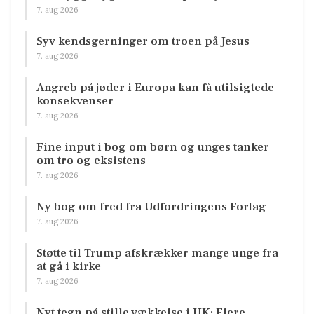
7. aug 2026
Syv kendsgerninger om troen på Jesus
7. aug 2026
Angreb på jøder i Europa kan få utilsigtede
konsekvenser
7. aug 2026
Fine input i bog om børn og unges tanker
om tro og eksistens
7. aug 2026
Ny bog om fred fra Udfordringens Forlag
7. aug 2026
Støtte til Trump afskrækker mange unge fra
at gå i kirke
7. aug 2026
Nyt tegn på stille vækkelse i UK: Flere