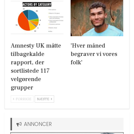
Amnesty UK måtte
’Hver måned
tilbagekalde
begraver vi vores
rapport, der
folk’
sortlistede 117
velgørende
grupper
FORRIGE
NÆSTE
ANNONCER