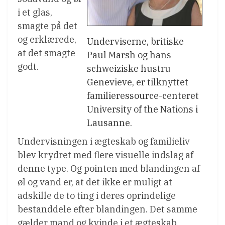
i et glas,
smagte på det
og erklærede,
Underviserne, britiske
at det smagte
Paul Marsh og hans
godt.
schweiziske hustru
Genevieve, er tilknyttet
familieressource-centeret
University of the Nations i
Lausanne.
Undervisningen i ægteskab og familieliv
blev krydret med flere visuelle indslag af
denne type. Og pointen med blandingen af
øl og vand er, at det ikke er muligt at
adskille de to ting i deres oprindelige
bestanddele efter blandingen. Det samme
gælder mand og kvinde i et ægteskab.