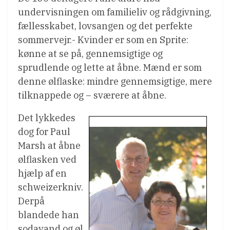
undervisningen om familieliv og rådgivning,
fællesskabet, lovsangen og det perfekte
sommervejr.- Kvinder er som en Sprite:
kønne at se på, gennemsigtige og
sprudlende og lette at åbne. Mænd er som
denne ølflaske: mindre gennemsigtige, mere
tilknappede og – sværere at åbne.
Det lykkedes
dog for Paul
Marsh at åbne
ølflasken ved
hjælp af en
schweizerkniv.
Derpå
blandede han
sodavand og øl