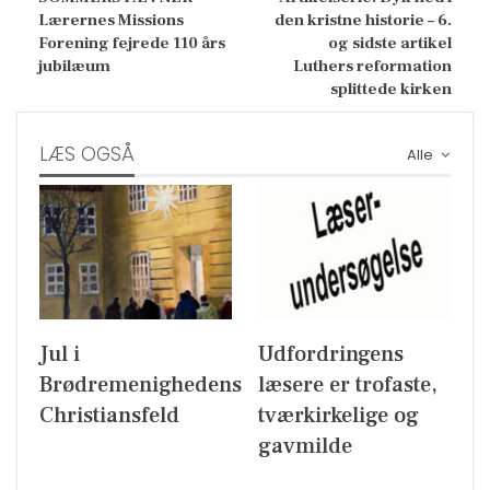
Lærernes Missions
den kristne historie – 6.
Forening fejrede 110 års
og sidste artikel
jubilæum
Luthers reformation
splittede kirken
LÆS OGSÅ
Alle
Jul i
Udfordringens
Brødremenighedens
læsere er trofaste,
Christiansfeld
tværkirkelige og
gavmilde