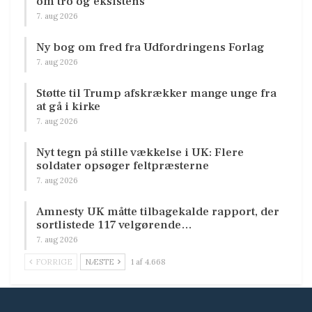
om tro og eksistens
7. aug 2026
Ny bog om fred fra Udfordringens Forlag
7. aug 2026
Støtte til Trump afskrækker mange unge fra
at gå i kirke
7. aug 2026
Nyt tegn på stille vækkelse i UK: Flere
soldater opsøger feltpræsterne
7. aug 2026
Amnesty UK måtte tilbagekalde rapport, der
sortlistede 117 velgørende…
7. aug 2026
FORRIGE
NÆSTE
1 af 4.668