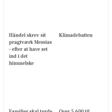
Händel skrev sit
Klimadebatten
pragtværk Messias
– efter at have set
ind i det
himmelske
Familier skal turde
Over 5.600 til