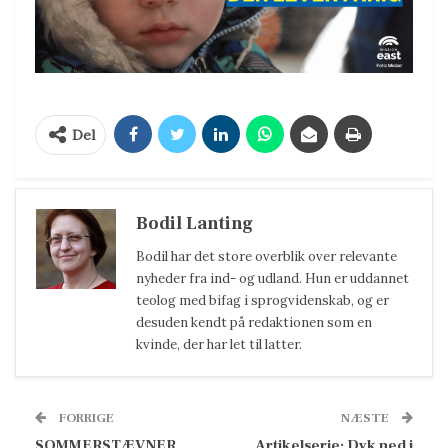
Del
Bodil Lanting
Bodil har det store overblik over relevante
nyheder fra ind- og udland. Hun er uddannet
teolog med bifag i sprogvidenskab, og er
desuden kendt på redaktionen som en
kvinde, der har let til latter.
FORRIGE
NÆSTE
SOMMERSTÆVNER
Artikelserie: Dyk ned i