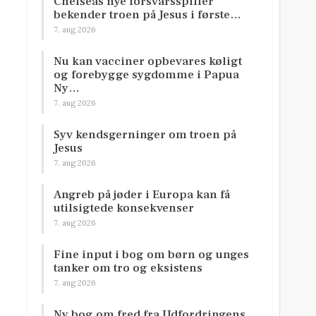
Chelseas nye forsvarsspiller
bekender troen på Jesus i første…
7. aug 2026
Nu kan vacciner opbevares køligt
og forebygge sygdomme i Papua
Ny…
7. aug 2026
Syv kendsgerninger om troen på
Jesus
7. aug 2026
Angreb på jøder i Europa kan få
utilsigtede konsekvenser
7. aug 2026
Fine input i bog om børn og unges
tanker om tro og eksistens
7. aug 2026
Ny bog om fred fra Udfordringens