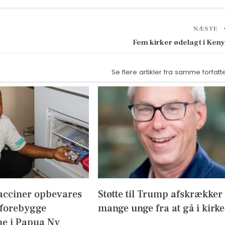
NÆSTE
Fem kirker ødelagt i Ken
Se flere artikler fra samme forfatt
acciner opbevares
Støtte til Trump afskrækker
 forebygge
mange unge fra at gå i kirke
e i Papua Ny