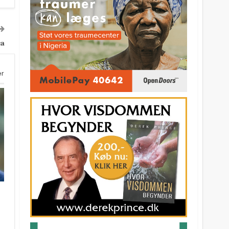
ya
er