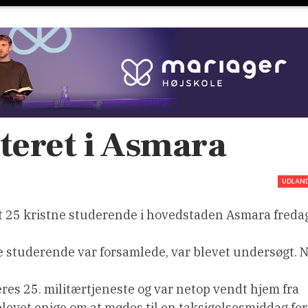
steret i Asmara
UDLAN
t 25 kristne studerende i hovedstaden Asmara freda
de studerende var forsamlede, var blevet undersøgt. N
eres 25. militærtjeneste og var netop vendt hjem fra
levet enige om at mødes til en taksigelsesmiddag for