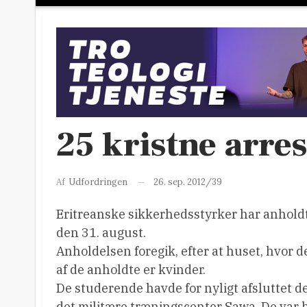
25 kristne arre
26. sep. 2012/39
Af
Udfordringen
Eritreanske sikkerhedsstyrker har anhold
den 31. august.
Anholdelsen foregik, efter at huset, hvor 
af de anholdte er kvinder.
De studerende havde for nyligt afsluttet d
det militære træningscenter Sawa. De var b