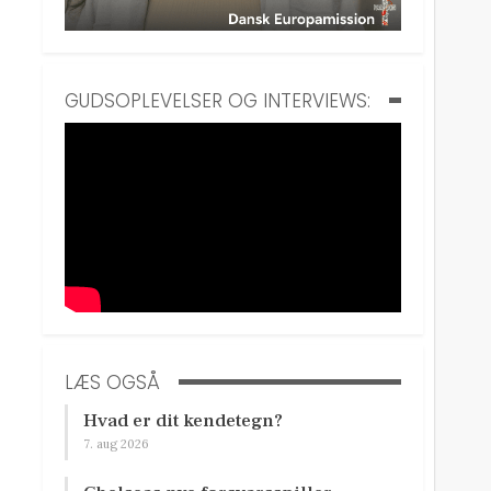
GUDSOPLEVELSER OG INTERVIEWS:
LÆS OGSÅ
Hvad er dit kendetegn?
7. aug 2026