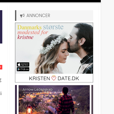
ANNONCER
D
g
i