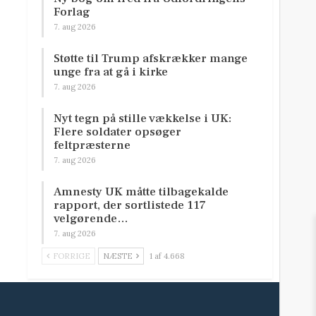
Forlag
7. aug 2026
Støtte til Trump afskrækker mange
unge fra at gå i kirke
7. aug 2026
Nyt tegn på stille vækkelse i UK:
Flere soldater opsøger
feltpræsterne
7. aug 2026
Amnesty UK måtte tilbagekalde
rapport, der sortlistede 117
velgørende…
7. aug 2026
FORRIGE
NÆSTE
1 af 4.668