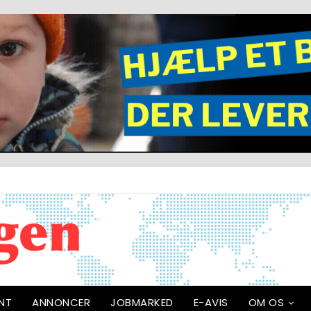
NT
ANNONCER
JOBMARKED
E-AVIS
OM OS