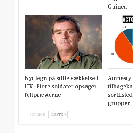
Guinea
Nyt tegn på stille vækkelse i
Amnesty 
UK: Flere soldater opsøger
tilbageka
feltpræsterne
sortliste
grupper
FORRIGE
NÆSTE