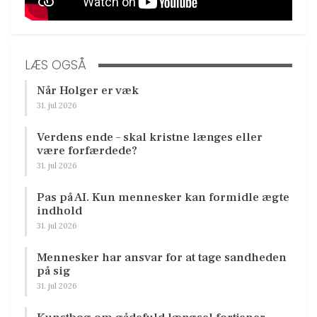
LÆS OGSÅ
Når Holger er væk
31. jul 2026
Verdens ende – skal kristne længes eller
være forfærdede?
31. jul 2026
Pas på AI. Kun mennesker kan formidle ægte
indhold
31. jul 2026
Mennesker har ansvar for at tage sandheden
på sig
31. jul 2026