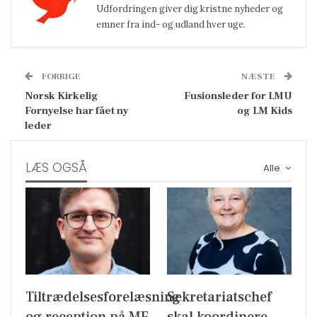
Udfordringen giver dig kristne nyheder og
emner fra ind- og udland hver uge.
FORRIGE
NÆSTE
Norsk Kirkelig
Fusionsleder for LMU
Fornyelse har fået ny
og LM Kids
leder
LÆS OGSÅ
Alle
Tiltrædelsesforelæsning
Sekretariatschef
og reception på MF
skal koordinere