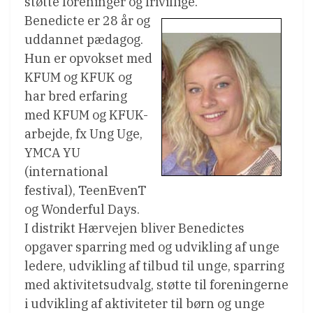
støtte foreninger og frivillige.
Benedicte er 28 år og
uddannet pædagog.
Hun er opvokset med
KFUM og KFUK og
har bred erfaring
med KFUM og KFUK-
arbejde, fx Ung Uge,
YMCA YU
(international
festival), TeenEvenT
og Wonderful Days.
I distrikt Hærvejen bliver Benedictes
opgaver sparring med og udvikling af unge
ledere, udvikling af tilbud til unge, sparring
med aktivitetsudvalg, støtte til foreningerne
i udvikling af aktiviteter til børn og unge