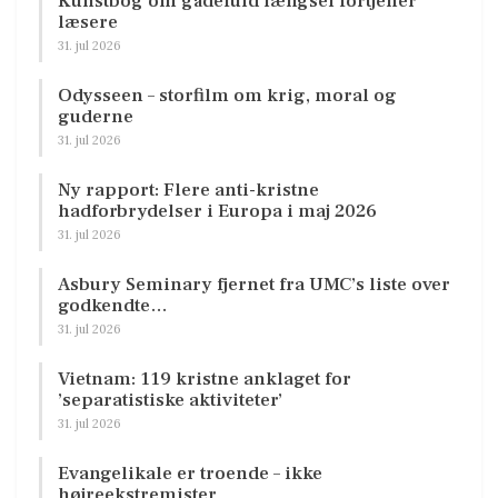
Kunstbog om gådefuld længsel fortjener
læsere
31. jul 2026
Odysseen – storfilm om krig, moral og
guderne
31. jul 2026
Ny rapport: Flere anti-kristne
hadforbrydelser i Europa i maj 2026
31. jul 2026
Asbury Seminary fjernet fra UMC’s liste over
godkendte…
31. jul 2026
Vietnam: 119 kristne anklaget for
’separatistiske aktiviteter’
31. jul 2026
Evangelikale er troende – ikke
højreekstremister