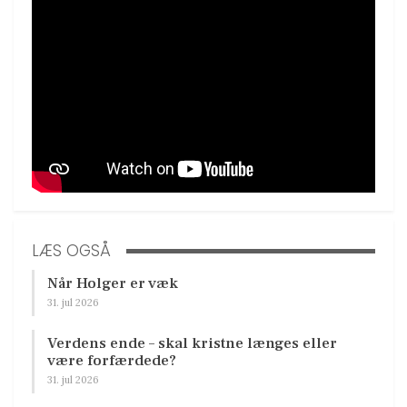
LÆS OGSÅ
Når Holger er væk
31. jul 2026
Verdens ende – skal kristne længes eller
være forfærdede?
31. jul 2026