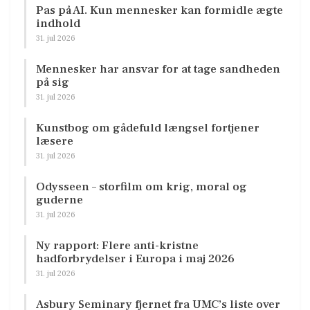
Pas på AI. Kun mennesker kan formidle ægte
indhold
31. jul 2026
Mennesker har ansvar for at tage sandheden
på sig
31. jul 2026
Kunstbog om gådefuld længsel fortjener
læsere
31. jul 2026
Odysseen – storfilm om krig, moral og
guderne
31. jul 2026
Ny rapport: Flere anti-kristne
hadforbrydelser i Europa i maj 2026
31. jul 2026
Asbury Seminary fjernet fra UMC’s liste over