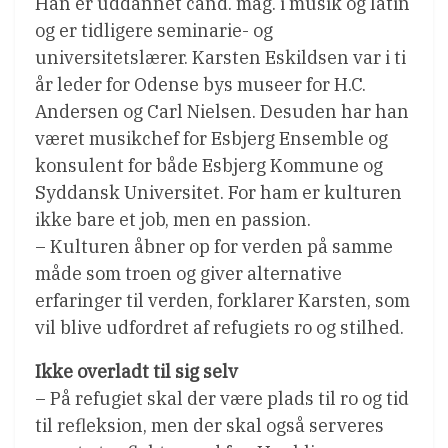
Han er uddannet cand. mag. i musik og latin
og er tidligere seminarie- og
universitetslærer. Karsten Eskildsen var i ti
år leder for Odense bys museer for H.C.
Andersen og Carl Nielsen. Desuden har han
været musikchef for Esbjerg Ensemble og
konsulent for både Esbjerg Kommune og
Syddansk Universitet. For ham er kulturen
ikke bare et job, men en passion.
– Kulturen åbner op for verden på samme
måde som troen og giver alternative
erfaringer til verden, forklarer Karsten, som
vil blive udfordret af refugiets ro og stilhed.
Ikke overladt til sig selv
– På refugiet skal der være plads til ro og tid
til refleksion, men der skal også serveres