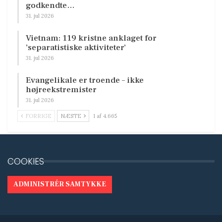
godkendte…
31. jul 2026
Vietnam: 119 kristne anklaget for
’separatistiske aktiviteter’
31. jul 2026
Evangelikale er troende – ikke
højreekstremister
31. jul 2026
FORRIGE
NÆSTE
1 af 4.665
COOKIES
ADMINISTRÉR SAMTYKKE