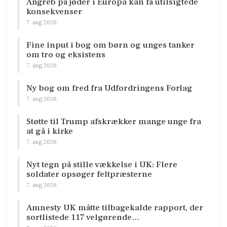
Angreb på jøder i Europa kan få utilsigtede
konsekvenser
7. aug 2026
Fine input i bog om børn og unges tanker
om tro og eksistens
7. aug 2026
Ny bog om fred fra Udfordringens Forlag
7. aug 2026
Støtte til Trump afskrækker mange unge fra
at gå i kirke
7. aug 2026
Nyt tegn på stille vækkelse i UK: Flere
soldater opsøger feltpræsterne
7. aug 2026
Amnesty UK måtte tilbagekalde rapport, der
sortlistede 117 velgørende…