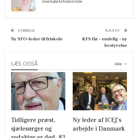
Journaliststuderende
FORRIGE
NÆSTE
Ny SFO-leder til friskole
KFS får – endelig – ny
bestyrelse
LÆS OGSÅ
Alle
Tidligere præst,
Ny leder af ICEJ’s
sjælesørger og
arbejde i Danmark
redaktør er død, 83