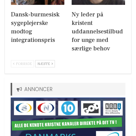
Dansk-burmesisk
Ny leder på
sygeplejerske
kristent
modtog
uddannelsestilbud
integrationspris
for unge med
særlige behov
FORRIGE
NÆSTE
ANNONCER