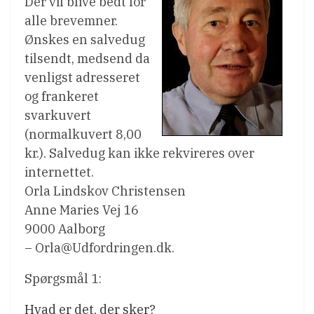
Der vil blive bedt for
alle brevemner.
Ønskes en salvedug
tilsendt, medsend da
venligst adresseret
og frankeret
svarkuvert
(normalkuvert 8,00
kr.). Salvedug kan ikke rekvireres over
internettet.
Orla Lindskov Christensen
Anne Maries Vej 16
9000 Aalborg
– Orla@Udfordringen.dk.
Spørgsmål 1:
Hvad er det, der sker?