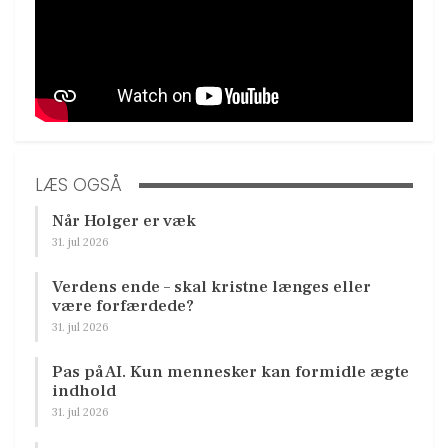
LÆS OGSÅ
Når Holger er væk
31. jul 2026
Verdens ende – skal kristne længes eller
være forfærdede?
31. jul 2026
Pas på AI. Kun mennesker kan formidle ægte
indhold
31. jul 2026