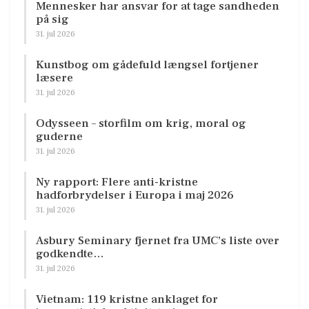
Mennesker har ansvar for at tage sandheden
på sig
31. jul 2026
Kunstbog om gådefuld længsel fortjener
læsere
31. jul 2026
Odysseen – storfilm om krig, moral og
guderne
31. jul 2026
Ny rapport: Flere anti-kristne
hadforbrydelser i Europa i maj 2026
31. jul 2026
Asbury Seminary fjernet fra UMC’s liste over
godkendte…
31. jul 2026
Vietnam: 119 kristne anklaget for