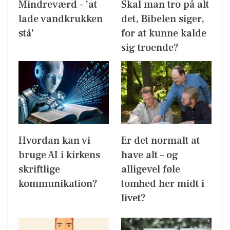
Mindreværd – ’at
Skal man tro på alt
lade vandkrukken
det, Bibelen siger,
stå’
for at kunne kalde
sig troende?
Hvordan kan vi
Er det normalt at
bruge AI i kirkens
have alt – og
skriftlige
alligevel føle
kommunikation?
tomhed her midt i
livet?